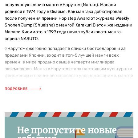
популярную серию манги «Наруто» (Naruto). Масаси
родился в 1974 году в Окаяме. Как мангака дебютировал
после получения премии Hop step Award от журнала Weekly
Shonen Jump (Shueisha) с мангой Karakuri.В этом же издании
Масаси Кисимото в 1999 году начал публиковать манга-
сериал NARUTO.
«Наруто» ежегодно попадает в списки бестселлеров и за
пределами Японии, входит в топ-5 лучшей манги всех
времен: в мире продано свыше четверти миллиарда
экземпляров. Манга «Наруто» стала настоящим культурным
феноменом и причиной массового увлечения аниме, мангой
и Японией у подростков всего мира.
ПОДРОБНЕЕ
Не пропустите новые