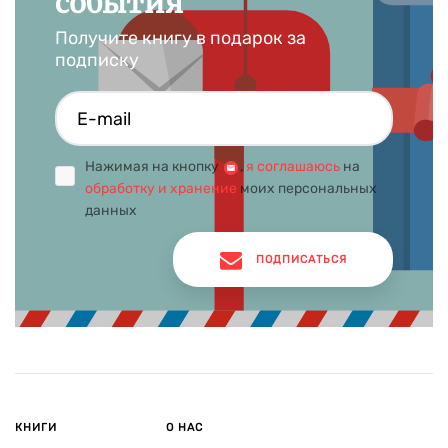
события
Получите книгу в подарок за
подписку
Нажимая на кнопку
,
я соглашаюсь
на
обработку и хранение
моих персональных
данных
ПОДПИСАТЬСЯ
КНИГИ
О НАС