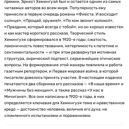
премии, Эрнест Хемингуэй был и остается одним из самых
читаемых авторов во всем мире. Популярность ему
принесли в первую очередь романы «Фиеста. И восходит
солнце», «Прощай, оружие!», «По ком звонит колокол»,
«Праздник, который всегда с тобой», но он хорошо известен
и как мастер короткого рассказа. Творческий стиль
Хемингуэя сформировался в 1920-е годы: сжатость,
лаконичность повествования, нетерпимость к патетике и
сентиментальности — и при этом развернутая мотивная
структура, лирический подтекст, серьезнейшие этические
вопросы. На формирование этой манеры повлияла и работа
газетным репортером, и Первая мировая война, в которой
писателю довелось принять участие. В настоящем издании
печатаются два сборника его рассказов — «В наше время» и
«Мужчины без женщин», а также рассказ «У нас в
Мичигане». Все они написаны в 1920-е годы, в них
определяется ключевая для Хемингуэя тема и нравственное
кредо — достоинство человека, величие его духа, не
сломленного испытаниями и поражениями.