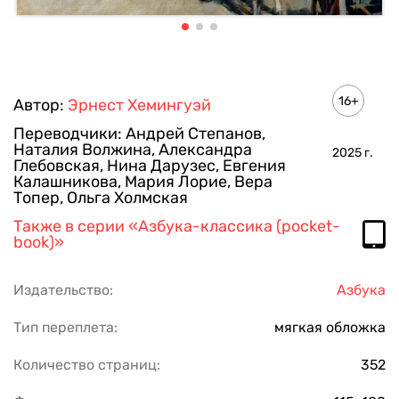
16+
Автор:
Эрнест Хемингуэй
Переводчики:
Андрей Степанов
,
Наталия Волжина
,
Александра
2025
г.
Глебовская
,
Нина Дарузес
,
Евгения
Калашникова
,
Мария Лорие
,
Вера
Топер
,
Ольга Холмская
Также в серии
«Азбука-классика (pocket-
book)»
Издательство:
Азбука
Тип переплета:
мягкая обложка
Количество страниц:
352