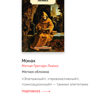
Монах
Мэтью Грегори Льюис
Мягкая обложка
«Эпатажный», «провокативный»,
«сенсационный» — такими эпитетами
уже два столетия сопровождаются
ПОДРОБНЕЕ
отзы...