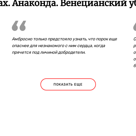
х. Анаконда. Венецианский 
Амбросио только предстояло узнать, что порок еще
О
опаснее для незнакомого с ним сердца, когда
р
прячется под личиной добродетели.
о
о
б
ПОКАЗАТЬ ЕЩЕ