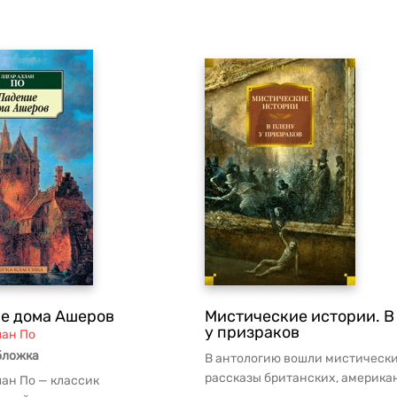
е дома Ашеров
Мистические истории. В
у призраков
лан По
бложка
В антологию вошли мистическ
рассказы британских, америка
лан По — классик