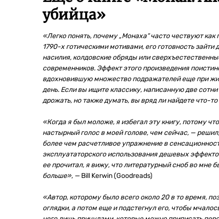
убийца
»
«Легко понять, почему „Монаха“ часто чествуют как 
1790-х готическими мотивами, его готовность зайти 
насилия, колдовские обряды или сверхъестественные 
современников. Эффект этого произведения поистин
вдохновившую множество подражателей еще при жизн
день. Если вы ищите классику, написанную две сотни 
дрожать, но также думать, вы вряд ли найдете что-то
«Когда я был моложе, я избегал эту книгу, потому чт
настырный голос в моей голове, чем сейчас, — решил
более чем расчетливое упражнение в сенсационност
эксплуататорского использования дешевых эффектов 
ее прочитал, я вижу, что литературный сноб во мне б
больше», —
Bill Kerwin (Goodreads)
«Автор, которому было всего около 20 в то время, 
оглядки, а потом еще и подстегнул его, чтобы мчало
него лишь причудами, которые можно приписать персо