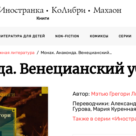
Иностранка
КоЛибри
Махаон
Книги
СЕРИИ
ЛИТЕРАТУРА ДЛЯ ДЕТЕЙ
NON-FICTION
КОМИКСЫ
жная литература
Монах. Анаконда. Венецианский…
да. Венецианский 
Автор:
Мэтью Грегори 
Переводчики:
Александ
Гурова
,
Мария Куренна
Также в серии
«Иностра