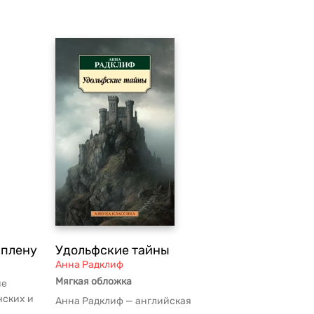
 плену
Удольфские тайны
Анна Радклиф
Мягкая обложка
ие
нских и
Анна Радклиф — английская