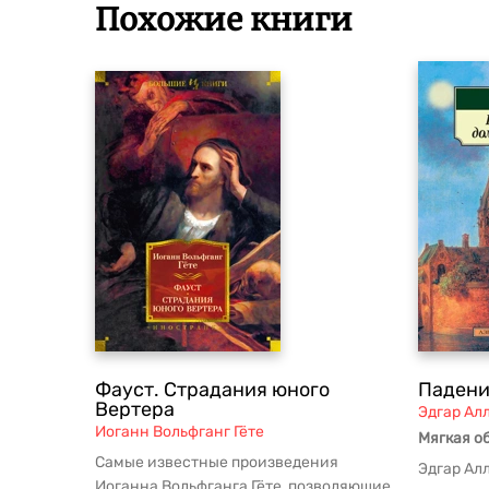
Похожие книги
Фауст. Страдания юного
Падени
Вертера
Эдгар Ал
Иоганн Вольфганг Гёте
Мягкая о
Самые известные произведения
Эдгар Ал
Иоганна Вольфганга Гёте, позволяющие