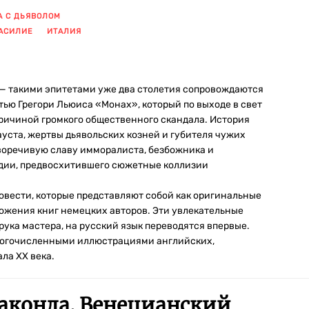
А С ДЬЯВОЛОМ
АСИЛИЕ
ИТАЛИЯ
 такими эпитетами уже два столетия сопровождаются
тью Грегори Льюиса «Монах», который по выходе в свет
 причиной громкого общественного скандала. История
уста, жертвы дьявольских козней и губителя чужих
воречивую славу имморалиста, безбожника и
едии, предвосхитившего сюжетные коллизии
овести, которые представляют собой как оригинальные
еложения книг немецких авторов. Эти увлекательные
рука мастера, на русский язык переводятся впервые.
ногочисленными иллюстрациями английских,
ла XX века.
аконда. Венецианский