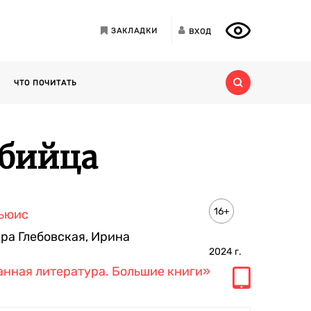
ЗАКЛАДКИ
ВХОД
ЧТО ПОЧИТАТЬ
убийца
16+
Льюис
ра Глебовская
,
Ирина
я
2024
г.
нная литература. Большие книги»