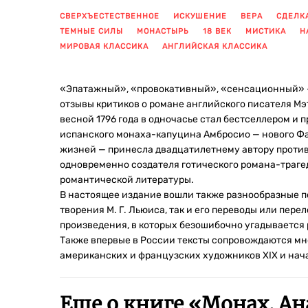
СВЕРХЪЕСТЕСТВЕННОЕ
ИСКУШЕНИЕ
ВЕРА
СДЕЛК
ТЕМНЫЕ СИЛЫ
МОНАСТЫРЬ
18 ВЕК
МИСТИКА
Н
МИРОВАЯ КЛАССИКА
АНГЛИЙСКАЯ КЛАССИКА
«Эпатажный», «провокативный», «сенсационный» —
отзывы критиков о романе английского писателя Мэ
весной 1796 года в одночасье стал бестселлером и
испанского монаха-капуцина Амбросио — нового Фа
жизней — принесла двадцатилетнему автору проти
одновременно создателя готического романа-траг
романтической литературы.
В настоящее издание вошли также разнообразные п
творения М. Г. Льюиса, так и его переводы или пер
произведения, в которых безошибочно угадывается 
Также впервые в России тексты сопровождаются м
американских и французских художников XIX и нача
Еще о книге «
Монах. Ан