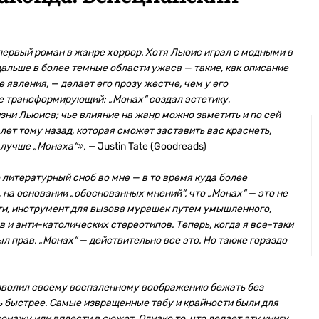
первый роман в жанре хоррор. Хотя Льюис играл с модными в
дальше в более темные области ужаса — такие, как описание
явления, — делает его прозу жестче, чем у его
е трансформирующий: „Монах“ создал эстетику,
и Льюиса; чье влияние на жанр можно заметить и по сей
лет тому назад, которая сможет заставить вас краснеть,
 лучше „Монаха“», —
Justin Tate (Goodreads)
о литературный сноб во мне — в то время куда более
, на основании „обоснованных мнений“, что „Монах“ — это не
и, инструмент для вызова мурашек путем умышленного,
и анти-католических стереотипов. Теперь, когда я все-таки
ыл прав. „Монах“ — действительно все это. Но также гораздо
позволил своему воспаленному воображению бежать без
сь быстрее. Самые извращенные табу и крайности были для
нажу или вплести в сюжет. Однако то, что делает эту книгу