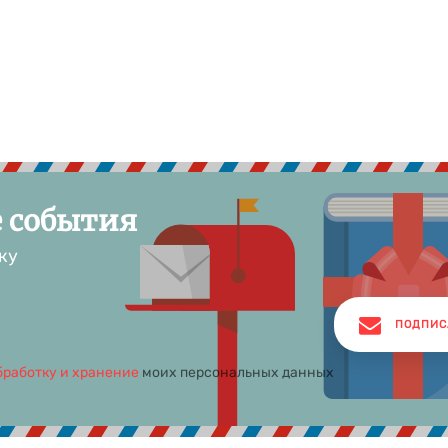
е события
ку
ПОДПИС
бработку и хранение
моих персональных данных