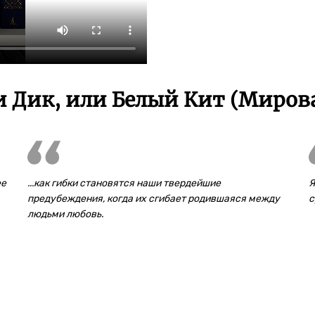
 Дик, или Белый Кит (Мирова
ее
...как гибки становятся наши твердейшие
Я
предубеждения, когда их сгибает родившаяся между
с
людьми любовь.