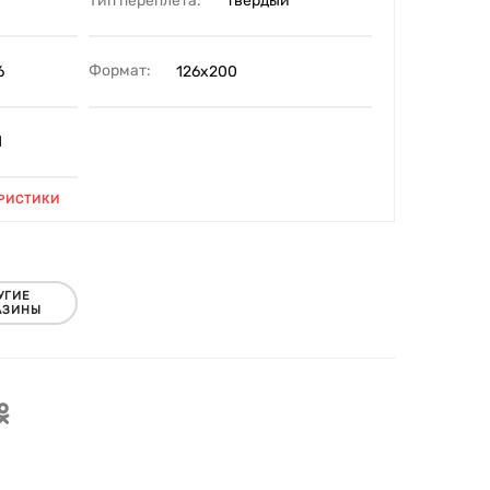
Тип переплета:
твердый
Формат:
6
126х200
1
РИСТИКИ
УГИЕ
АЗИНЫ