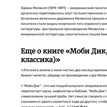
Герман Мелвилл (1819–1891) — американский писател
органично переплавились опыт путешественника и
Осознание величины дарования Мелвилла пришло не 
писателя стали видны очертания того огромного вк
литературы. Центральное произведение Мелвилла —
американской литературы, окончательно лишив Аме
Еще о книге «
Моби Дик,
классика)
»
«Эта книга заняла у меня чистых два месяца времени
бывает нелегко. Шедевр ли произведение сэра Мелв
«
"Моби Дик" - это настоящий монумент американског
переплетает науку, мифологию и библию. "Моби Дик"
символизмом лучшей пробы. Нет смысла говорить о с
скачками от одного сюжетного хода до другого, что
иначе он заскучает
», — heil_ig (
LiveLib.ru
)