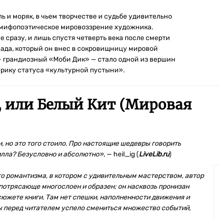
ь и моряк, в чьем творчестве и судьбе удивительно
 мифопоэтическое мировоззрение художника.
сразу, и лишь спустя четверть века после смерти
лада, который он внес в сокровищницу мировой
 грандиозный «Моби Дик» — стало одной из вершин
рику статуса «культурной пустыни».
 или Белый Кит (Мировая
, но это того стоило. Про настоящие шедевры говорить
илла? Безусловно и абсолютно»
, — heil_ig (
LiveLib.ru
)
о романтизма, в котором с удивительным мастерством, автор
 потрясающе многослоен и образен; он насквозь пронизан
южете книги. Там нет спешки, наполненности движения и
бы перед читателем успело смениться множество событий,