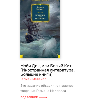
Моби Дик, или Белый Кит
(Иностранная литература.
Большие книги)
Герман Мелвилл
Это издание объединяет главное
творение Германа Мелвилла —
величественный роман «Моби Дик» и
ПОДРОБНЕЕ
лучшие ...