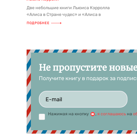
Две небольшие книги Льюиса Кэрролла
«Алиса в Стране чудес» и «Алиса в
Зазеркалье» давно стали класси...
ПОДРОБНЕЕ
Не пропустите новы
Получите книгу в подарок за подпис
Нажимая на кнопку
,
я соглашаюсь
на
о