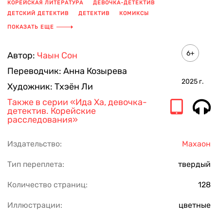
КОРЕЙСКАЯ ЛИТЕРАТУРА
ДЕВОЧКА-ДЕТЕКТИВ
ДЕТСКИЙ ДЕТЕКТИВ
ДЕТЕКТИВ
КОМИКСЫ
РАССЛЕДОВАНИЕ
ЮЖНАЯ КОРЕЯ
ДОМАШНИЕ ЖИВОТНЫЕ
ПОКАЗАТЬ ЕЩЕ
ШКОЛА
ДРУЖБА
КНИГИ ДЛЯ ПОДРОСТКОВ
КНИГА ДЛЯ ДЕТЕЙ
6+
Автор:
Чаын Сон
Переводчик:
Анна Козырева
2025
г.
Художник:
Тхэён Ли
Также в серии
«Ида Ха, девочка-
детектив. Корейские
расследования»
Издательство:
Махаон
Тип переплета:
твердый
Количество страниц:
128
Иллюстрации:
цветные