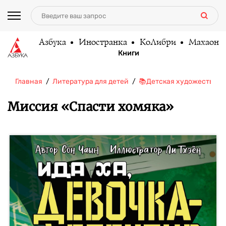
Азбука
Иностранка
КоЛибри
Махаон
Книги
Главная
Литература для детей
📚Детская художественн
Миссия «Спасти хомяка»