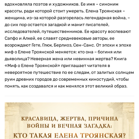
вдохновляла поэтов и художников. Ее имя – синоним
красоты, ради которой стоит умереть. Елена Троянская –
женщина, из-за которой разгорелась легендарная война, –
до сих пор остается загадкой и манит писателей,
исследователей, путешественников. Ее красоту воспевают
Сапфо и Алкей, ее славят средневековые авторы, ее
возрождают Гете, Глюк, Берлиоз, Сен-Санс. От эпохи к эпохе
миф о Елене Троянской меняется: кто она – богиня или
дьяволица? Неверная жена или невинная жертва? Книга
«Миф о Елене Троянской» приглашает читателя в
невероятное путешествие по ее следам, от залитых солнцем
руин древних городов до современных киностудий, чтобы
понять, как создавался и как менялся этот великий образ.