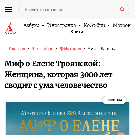
Азбука
Иностранка
КоЛибри
Махаон
Книги
Главная
Non-fiction
📚История
Миф о Елене…
Миф о Елене Троянской:
Женщина, которая 3000 лет
сводит с ума человечество
НОВИНКА