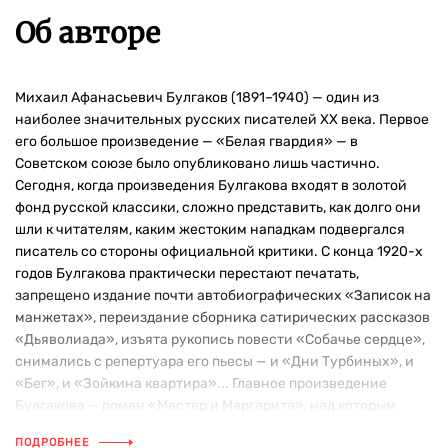
Об авторе
Михаил Афанасьевич Булгаков (1891–1940) — один из
наиболее значительных русских писателей ХХ века. Первое
его большое произведение — «Белая гвардия» — в
Советском союзе было опубликовано лишь частично.
Сегодня, когда произведения Булгакова входят в золотой
фонд русской классики, сложно представить, как долго они
шли к читателям, каким жестоким нападкам подвергался
писатель со стороны официальной критики. С конца 1920-х
годов Булгакова практически перестают печатать,
запрещено издание почти автобиографических «Записок на
манжетах», переиздание сборника сатирических рассказов
«Дьяволиада», изъята рукопись повести «Собачье сердце»,
снимались с репертуара его пьесы — и «Дни Турбиных», и
«Бег», и «Зойкина квартира»... Главное произведение
Булгакова — роман «Мастер и Маргарита», над которым
писатель работал больше десяти лет, — было опубликовано
ПОДРОБНЕЕ