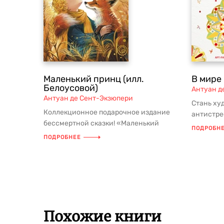
Маленький принц (илл.
В мире
Белоусовой)
Антуан д
Антуан де Сент-Экзюпери
Стань ху
Коллекционное подарочное издание
антистре
бессмертной сказки! «Маленький
не раскрас
ПОДРОБН
принц» Антуана де Сент-Экзюпери с в...
ПОДРОБНЕЕ
Похожие книги