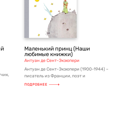
ый
Маленький принц (Наши
любимые книжки)
Антуан де Сент-Экзюпери
Антуан де Сент-Экзюпери (1900-1944) –
чик,
писатель из Франции, поэт и
профессиональный летчик. Его самое...
ПОДРОБНЕЕ
дь — ...