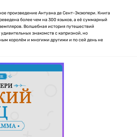
ное произведение Антуана де Сент-Экзюпери. Книга
ереведена более чем на 300 языков, а её суммарный
кземпляров. Волшебная история путешествий
 удивительных знакомств с капризной, но
ым королём и многими другими и по сей день не