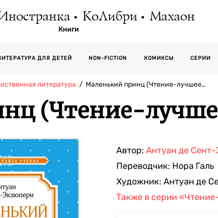
Иностранка
КоЛибри
Махаон
Книги
СЕРИИ
ЛИТЕРАТУРА ДЛЯ ДЕТЕЙ
NON-FICTION
КОМИКСЫ
жественная литература
Маленький принц (Чтение-лучшее…
нц (Чтение-лучше
Автор:
Антуан де Сент
Переводчик:
Нора Галь
Художник:
Антуан де С
Также в серии
«Чтение