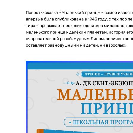
Повесть-сказка «Маленький принц» – самое извест
впервые была опубликована в 1943 году, с тех пор п
тираж превышает несколько десятков миллионов э
маленького принца к далёким планетам, история его
очаровательной розой, мудрым Лисом, величественн
оставляет равнодушными ни детей, ни взрослых.