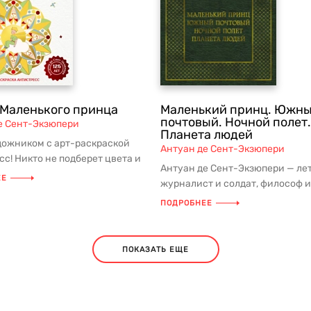
 Маленького принца
Маленький принц. Южн
почтовый. Ночной полет.
е Сент-Экзюпери
Планета людей
дожником с арт-раскраской
Антуан де Сент-Экзюпери
сс! Никто не подберет цвета и
Антуан де Сент-Экзюпери — лет
ит так, как эт...
ЕЕ
журналист и солдат, философ и
изобретатель, но в первую очере
ПОДРОБНЕЕ
ПОКАЗАТЬ ЕЩЕ