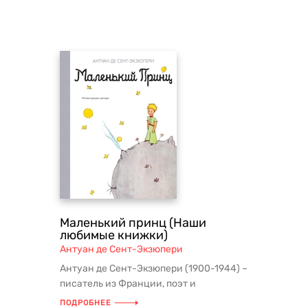
Маленький принц (Наши
любимые книжки)
Антуан де Сент-Экзюпери
Антуан де Сент-Экзюпери (1900-1944) –
писатель из Франции, поэт и
профессиональный летчик. Его самое...
ПОДРОБНЕЕ