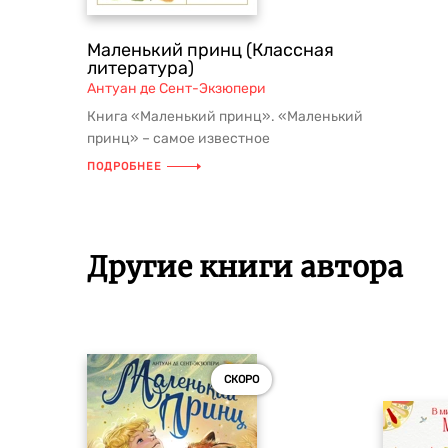
Маленький принц (Классная
литература)
Антуан де Сент-Экзюпери
Книга «Маленький принц». «Маленький
принц» – самое известное
произведение французского писателя
ПОДРОБНЕЕ
Анту...
Другие книги автора
СКОРО