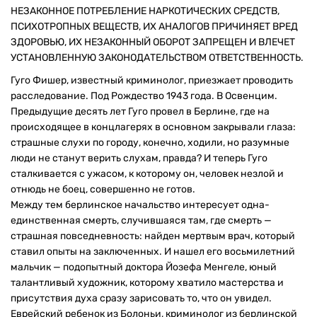
НЕЗАКОННОЕ ПОТРЕБЛЕНИЕ НАРКОТИЧЕСКИХ СРЕДСТВ,
ПСИХОТРОПНЫХ ВЕЩЕСТВ, ИХ АНАЛОГОВ ПРИЧИНЯЕТ ВРЕД
ЗДОРОВЬЮ, ИХ НЕЗАКОННЫЙ ОБОРОТ ЗАПРЕЩЕН И ВЛЕЧЕТ
УСТАНОВЛЕННУЮ ЗАКОНОДАТЕЛЬСТВОМ ОТВЕТСТВЕННОСТЬ.
Гуго Фишер, известный криминолог, приезжает проводить
расследование. Под Рождество 1943 года. В Освенцим.
Предыдущие десять лет Гуго провел в Берлине, где на
происходящее в концлагерях в основном закрывали глаза:
страшные слухи по городу, конечно, ходили, но разумные
люди не станут верить слухам, правда? И теперь Гуго
сталкивается с ужасом, к которому он, человек незлой и
отнюдь не боец, совершенно не готов.
Между тем берлинское начальство интересует одна-
единственная смерть, случившаяся там, где смерть —
страшная повседневность: найден мертвым врач, который
ставил опыты на заключенных. И нашел его восьмилетний
мальчик — подопытный доктора Йозефа Менгеле, юный
талантливый художник, которому хватило мастерства и
присутствия духа сразу зарисовать то, что он увидел.
Еврейский ребенок из Болоньи, криминолог из берлинской