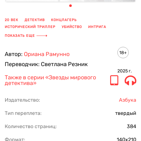
20 ВЕК
ДЕТЕКТИВ
КОНЦЛАГЕРЬ
ИСТОРИЧЕСКИЙ ТРИЛЛЕР
УБИЙСТВО
ИНТРИГА
ИСТОРИЧЕСКИЙ ДЕТЕКТИВ
ТРИЛЛЕР
СОПРОТИВЛЕНИЕ
ПОКАЗАТЬ ЕЩЕ
ВТОРАЯ МИРОВАЯ ВОЙНА
ПРЕСТУПЛЕНИЕ ПРОТИВ ЧЕЛОВЕЧНОСТИ
НАЦИЗМ
18+
Автор:
Ориана Рамунно
СОВРЕМЕННАЯ ЗАРУБЕЖНАЯ ПРОЗА
ОЖИДАЕМЫЕ КНИГИ 2024
Переводчик:
Светлана Резник
2025
г.
Также в серии
«Звезды мирового
детектива»
Издательство:
Азбука
Тип переплета:
твердый
Количество страниц:
384
Формат:
140х210