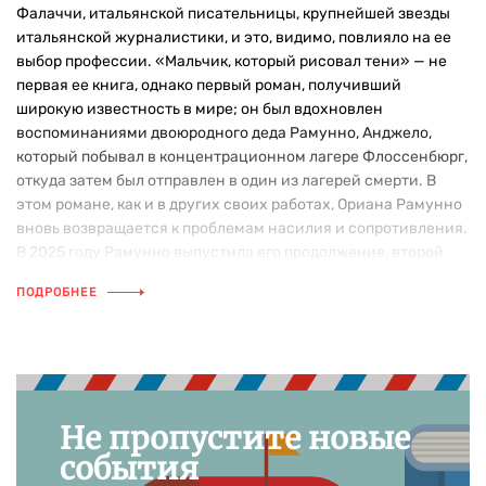
Фалаччи, итальянской писательницы, крупнейшей звезды
итальянской журналистики, и это, видимо, повлияло на ее
выбор профессии. «Мальчик, который рисовал тени» — не
первая ее книга, однако первый роман, получивший
широкую известность в мире; он был вдохновлен
воспоминаниями двоюродного деда Рамунно, Анджело,
который побывал в концентрационном лагере Флоссенбюрг,
откуда затем был отправлен в один из лагерей смерти. В
этом романе, как и в других своих работах, Ориана Рамунно
вновь возвращается к проблемам насилия и сопротивления.
В 2025 году Рамунно выпустила его продолжение, второй
роман из цикла о Гуго Фишере «Дым над Берлином».
ПОДРОБНЕЕ
Не пропустите новые
события