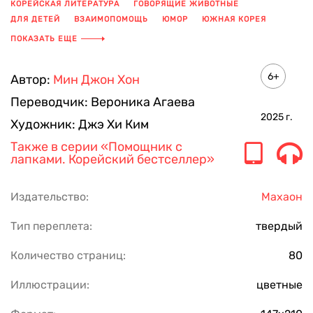
КОРЕЙСКАЯ ЛИТЕРАТУРА
ГОВОРЯЩИЕ ЖИВОТНЫЕ
ДЛЯ ДЕТЕЙ
ВЗАИМОПОМОЩЬ
ЮМОР
ЮЖНАЯ КОРЕЯ
КОШКИ
ЦВЕТНЫЕ ИЛЛЮСТРАЦИИ
КОТЫ
ДЕТИ
ПОКАЗАТЬ ЕЩЕ
ДОБРЫЕ ИСТОРИИ
КНИГА ДЛЯ ДЕТЕЙ
ДЕТСКАЯ КНИГА
6+
Автор:
Мин Джон Хон
Переводчик:
Вероника Агаева
2025
г.
Художник:
Джэ Хи Ким
Также в серии
«Помощник с
лапками. Корейский бестселлер»
Издательство:
Махаон
Тип переплета:
твердый
Количество страниц:
80
Иллюстрации:
цветные