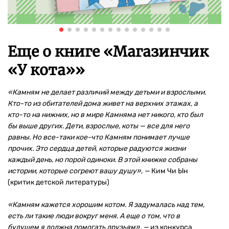
Еще о книге «
Магазинчик
«У кота»
»
«Камням не делает различий между детьми и взрослыми.
Кто-то из обитателей дома живет на верхних этажах, а
кто-то на нижних, но в мире Камняма нет никого, кто был
бы выше других. Дети, взрослые, коты —
все для него
равны. Но все-таки кое-что Камням понимает лучше
прочих. Это сердца детей, которые радуются жизни
каждый день, но порой одиноки. В этой книжке собраны
истории, которые согреют вашу душу», —
Ким Чи Ын
(критик детской литературы)
«Камням кажется хорошим котом. Я задумалась над тем,
есть ли такие люди вокруг меня. А еще о том, что в
будущем я должна помогать друзьям», —
из конкурса