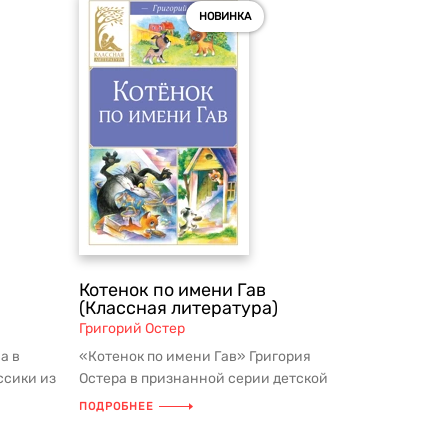
НОВИНКА
я
Котенок по имени Гав
(Классная литература)
Григорий Остер
а в
«Котенок по имени Гав» Григория
ссики из
Остера в признанной серии детской
в...
классики из школьной программы и с...
ПОДРОБНЕЕ