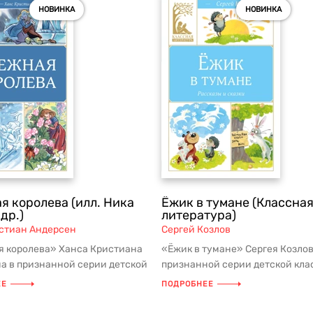
НОВИНКА
НОВИНКА
я королева (илл. Ника
Ёжик в тумане (Классна
 др.)
литература)
стиан Андерсен
Сергей Козлов
 королева» Ханса Кристиана
«Ёжик в тумане» Сергея Козлов
а в признанной серии детской
признанной серии детской кла
 из школьной програм...
школьной программы и списков 
ЕЕ
ПОДРОБНЕЕ