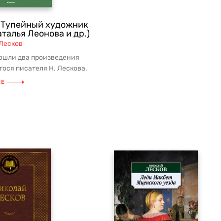
 Тупейный художник
аталья Леонова и др.)
Лесков
вошли два произведения
ося писателя Н. Лескова.
рассказывает историю
ЕЕ
.