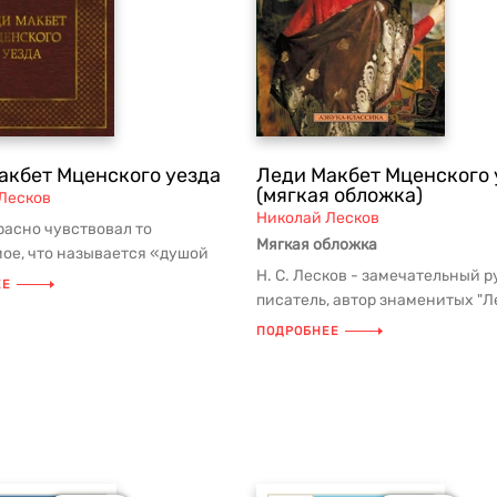
акбет Мценского уезда
Леди Макбет Мценского 
(мягкая обложка)
Лесков
Николай Лесков
расно чувствовал то
Мягкая обложка
ое, что называется «душой
Н. С. Лесков - замечательный 
— сказал М. Горький об
ЕЕ
писатель, автор знаменитых "Л
"Тупейного художника", "Оча...
ПОДРОБНЕЕ