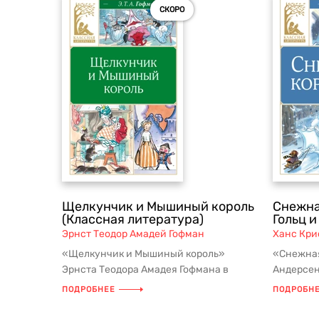
СКОРО
Щелкунчик и Мышиный король
Снежна
(Классная литература)
Гольц и
Эрнст Теодор Амадей Гофман
Ханс Кри
«Щелкунчик и Мышиный король»
«Снежная
Эрнста Теодора Амадея Гофмана в
Андерсен
признанной серии детской классики из
классики
ПОДРОБНЕЕ
ПОДРОБН
шк...