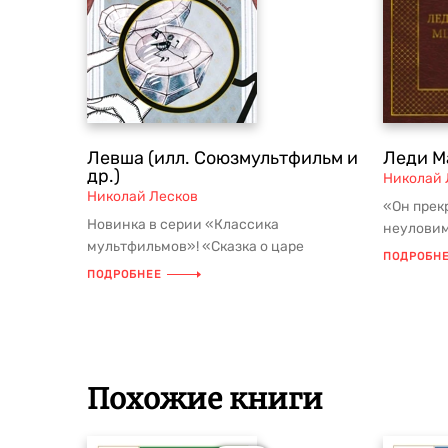
Левша (илл. Союзмультфильм и
Леди М
др.)
Николай 
Николай Лесков
«Он прек
Новинка в серии «Классика
неуловим
мультфильмов»! «Сказка о царе
народа», 
ПОДРОБН
Салтане» Александра Сергеевича
авторе...
ПОДРОБНЕЕ
Пушкина с цв...
Похожие книги