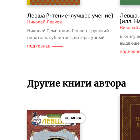
Левша (Чтение-лучшее учение)
Левша.
(илл. Н
Николай Лесков
Николай 
Николай Семёнович Лесков – русский
В книгу 
писатель, публицист, литературный
выдающег
критик. На протяжении многих де...
ПОДРОБНЕЕ
"Левша" 
ПОДРОБН
талантл..
Другие книги автора
НОВИНКА