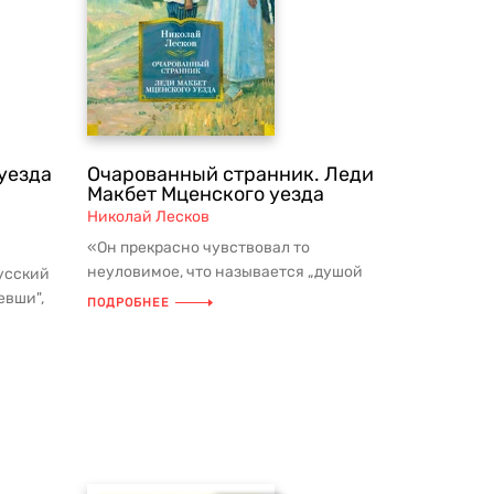
уезда
Очарованный странник. Леди
Макбет Мценского уезда
Николай Лесков
«Он прекрасно чувствовал то
неуловимое, что называется „душой
русский
народа“», — сказал М. Горький об автор...
евши",
ПОДРОБНЕЕ