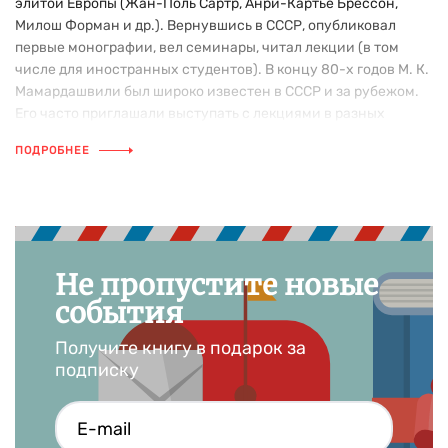
элитой Европы (Жан-Поль Сартр, Анри-Картье Брессон,
Милош Форман и др.). Вернувшись в СССР, опубликовал
первые монографии, вел семинары, читал лекции (в том
числе для иностранных студентов). В концу 80-х годов М. К.
Мамардашвили был широко известен в СССР и за рубежом.
Его часто приглашали выступать с лекциями в разных
странах. Одна за другой выходят книги, записи лекций,
ПОДРОБНЕЕ
сборники статей. Сегодня имя Мераба Константиновича
Мамардашвили стоит в одном ряду с величайшими
философами второй половины ХХ века.
Не пропустите новые
события
Получите книгу в подарок за
подписку