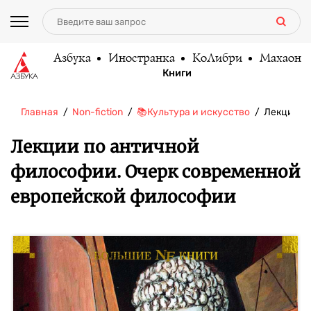
Азбука
Иностранка
КоЛибри
Махаон
Книги
Главная
Non-fiction
📚Культура и искусство
Лекции п
Лекции по античной
философии. Очерк современной
европейской философии