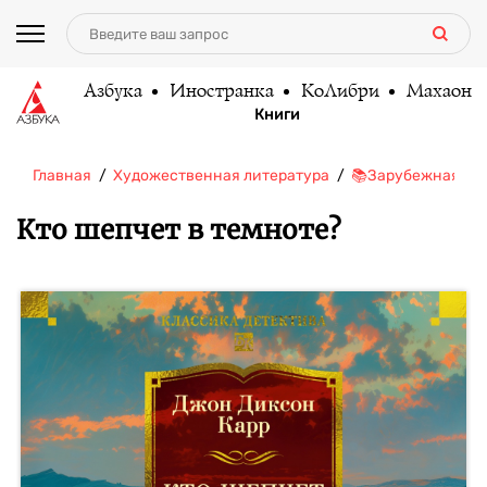
Азбука
Иностранка
КоЛибри
Махаон
Книги
Главная
Художественная литература
📚Зарубежная ли
Кто шепчет в темноте?