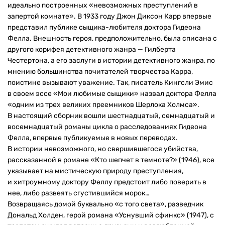
идеально построенных «невозможных преступлений в
запертой комнате». В 1933 году Джон Диксон Карр впервые
представил публике сыщика-любителя доктора Гидеона
Фелла. Внешность героя, предположительно, была списана с
другого корифея детективного жанра — Гилберта
Честертона, а его заслуги в истории детективного жанра, по
мнению большинства почитателей творчества Карра,
поистине вызывают уважение. Так, писатель Кингсли Эмис
в своем эссе «Мои любимые сыщики» назвал доктора Фелла
«одним из трех великих преемников Шерлока Холмса».
В настоящий сборник вошли шестнадцатый, семнадцатый и
восемнадцатый романы цикла о расследованиях Гидеона
Фелла, впервые публикуемые в новых переводах.
В истории невозможного, но свершившегося убийства,
рассказанной в романе «Кто шепчет в темноте?» (1946), все
указывает на мистическую природу преступления,
и хитроумному доктору Феллу предстоит либо поверить в
нее, либо развеять сгустившийся морок…
Возвращаясь домой буквально «с того света», разведчик
Дональд Холден, герой романа «Уснувший сфинкс» (1947), с