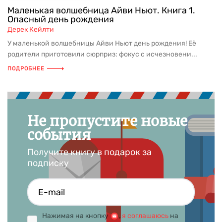
Маленькая волшебница Айви Ньют. Книга 1.
Опасный день рождения
Дерек Кейлти
У маленькой волшебницы Айви Ньют день рождения! Её
родители приготовили сюрприз: фокус с исчезновени...
ПОДРОБНЕЕ
Не пропустите новые
события
Получите книгу в подарок за
подписку
Нажимая на кнопку
,
я соглашаюсь
на