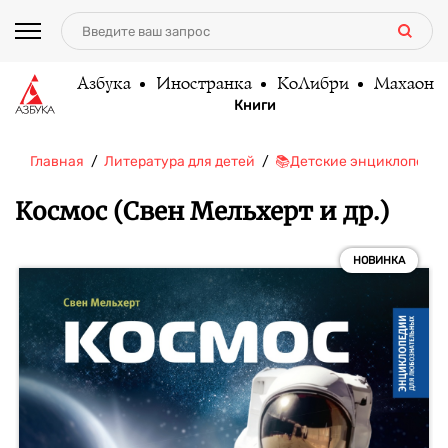
Азбука
Иностранка
КоЛибри
Махаон
Книги
Главная
Литература для детей
📚Детские энциклопеди
Космос (Свен Мельхерт и др.)
НОВИНКА