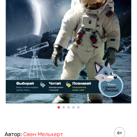
6+
Автор:
Свен Мельхерт