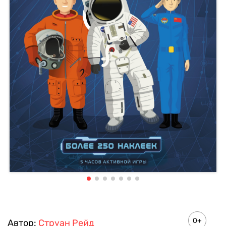
0+
Автор:
Струан Рейд