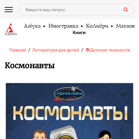
Азбука
Иностранка
КоЛибри
Махаон
Книги
Главная
Литература для детей
📚Детское творчество и 
Космонавты