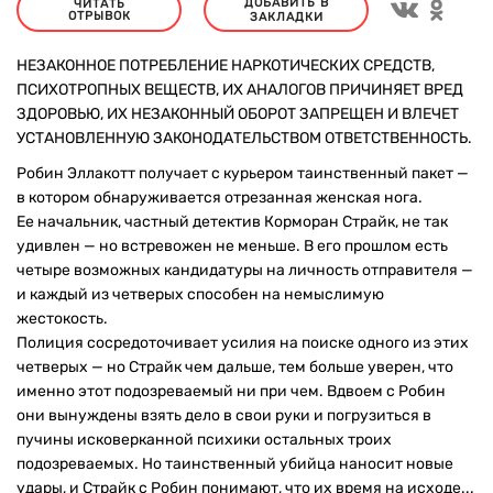
ДОБАВИТЬ В
ЧИТАТЬ
ОТРЫВОК
ЗАКЛАДКИ
НЕЗАКОННОЕ ПОТРЕБЛЕНИЕ НАРКОТИЧЕСКИХ СРЕДСТВ,
ПСИХОТРОПНЫХ ВЕЩЕСТВ, ИХ АНАЛОГОВ ПРИЧИНЯЕТ ВРЕД
ЗДОРОВЬЮ, ИХ НЕЗАКОННЫЙ ОБОРОТ ЗАПРЕЩЕН И ВЛЕЧЕТ
УСТАНОВЛЕННУЮ ЗАКОНОДАТЕЛЬСТВОМ ОТВЕТСТВЕННОСТЬ.
Робин Эллакотт получает с курьером таинственный пакет —
в котором обнаруживается отрезанная женская нога.
Ее начальник, частный детектив Корморан Страйк, не так
удивлен — но встревожен не меньше. В его прошлом есть
четыре возможных кандидатуры на личность отправителя —
и каждый из четверых способен на немыслимую
жестокость.
Полиция сосредоточивает усилия на поиске одного из этих
четверых — но Страйк чем дальше, тем больше уверен, что
именно этот подозреваемый ни при чем. Вдвоем с Робин
они вынуждены взять дело в свои руки и погрузиться в
пучины исковерканной психики остальных троих
подозреваемых. Но таинственный убийца наносит новые
удары, и Страйк с Робин понимают, что их время на исходе...