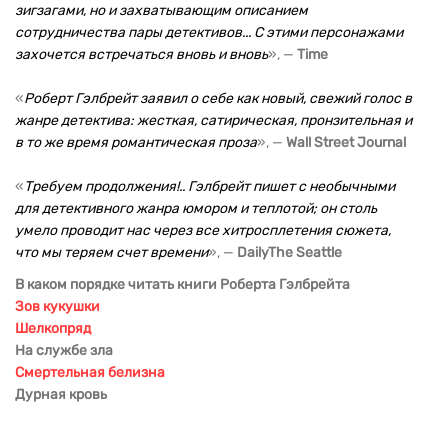
зигзагами, но и захватывающим описанием
сотрудничества пары детективов... С этими персонажами
захочется встречаться вновь и вновь
», —
Time
«
Роберт Гэлбрейт заявил о себе как новый, свежий голос в
жанре детектива: жесткая, сатирическая, пронзительная и
в то же время романтическая проза
», —
Wall Street Journal
«
Требуем продолжения!.. Гэлбрейт пишет с необычными
для детективного жанра юмором и теплотой; он столь
умело проводит нас через все хитросплетения сюжета,
что мы теряем счет времени
», —
DailyThe Seattle
В каком порядке читать книги Роберта Гэлбрейта
Зов кукушки
Шелкопряд
На службе зла
Смертельная белизна
Дурная кровь