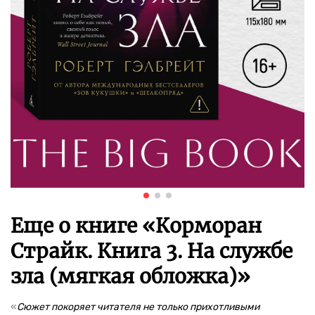
Еще о книге «
Корморан
Страйк. Книга 3. На службе
зла (мягкая обложка)
»
«
Сюжет покоряет читателя не только прихотливыми