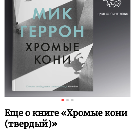
Еще о книге «
Хромые кони
(твердый)
»