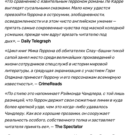
«По сравнению с язвительным Герроном романы Ле Карре
выглядят сусальными сказками. Мало кому удастся
превзойти Геррона в остроумии, злободневности,
осведомленности и в этом чисто английском умении —
прятать самые сокровенные чувства под маской холодной
усмешки, прежде чем вдруг врезать читателю под
дых»,
—
Daily Telegraph
«Цикл книг Мика Геррона об обитателях Слау-башни тихой
сапой занял место среди величайших произведений о
жизни сотрудников спецслужб в истории мировой
литературы, а грядущая экранизация с участием Гэри
Олдмана принесет Геррону и его персонажам всемирную
известность»,
—
CrimeReads
«По стилю это напоминает Рэймонда Чандлера, с той лишь
разницей, что Геррон держит свои сюжетные линии в куда
более крепкой узде, чем это когда-либо удавалось
Чандлеру. Как все хорошие прозаики, он сооружает
реальность особого, собственного толка и заставляет
читателя принять ее»,
—
The Spectator