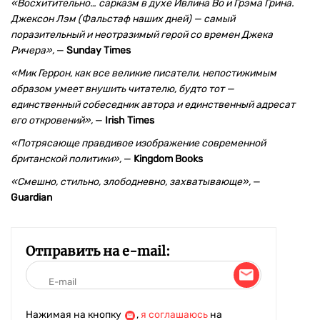
«Восхитительно… сарказм в духе Ивлина Во и Грэма Грина.
Джексон Лэм (Фальстаф наших дней) — самый
поразительный и неотразимый герой со времен Джека
Ричера»,
—
Sunday Times
«Мик Геррон, как все великие писатели, непостижимым
образом умеет внушить читателю, будто тот —
единственный собеседник автора и единственный адресат
его откровений»,
—
Irish Times
«Потрясающе правдивое изображение современной
британской политики»,
—
Kingdom Books
«Смешно, стильно, злободневно, захватывающе»,
—
Guardian
Отправить на e-mail:
Нажимая на кнопку
,
я соглашаюсь
на