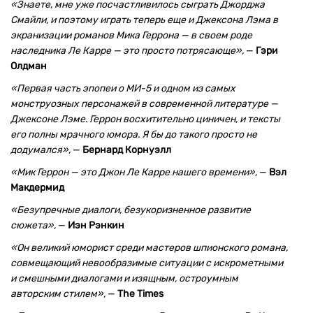
«Знаете, мне уже посчастливилось сыграть Джорджа
Смайли, и поэтому играть теперь еще и Джексона Лэма в
экранизации романов Мика Геррона — в своем роде
наследника Ле Карре — это просто потрясающе»,
—
Гэри
Олдман
«Первая часть эпопеи о МИ-5 и одном из самых
монструозных персонажей в современной литературе —
Джексоне Лэме. Геррон восхитительно циничен, и тексты
его полны мрачного юмора. Я бы до такого просто не
додумался»,
—
Бернард Корнуэлл
«Мик Геррон — это Джон Ле Карре нашего времени»,
—
Вэл
Макдермид
«Безупречные диалоги, безукоризненное развитие
сюжета»,
—
Иэн Рэнкин
«Он великий юморист среди мастеров шпионского романа,
совмещающий невообразимые ситуации с искрометными
и смешными диалогами и изящным, остроумным
авторским стилем»,
—
The Times