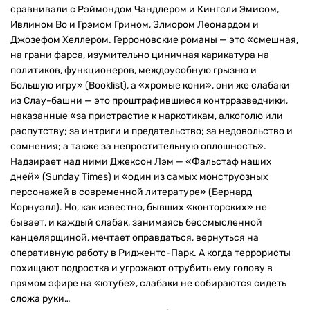
сравнивали с Рэймондом Чандлером и Кингсли Эмисом,
Ивлином Во и Грэмом Грином, Элмором Леонардом и
Джозефом Хеллером. Герроновские романы — это «смешная,
на грани фарса, изумительно циничная карикатура на
политиков, функционеров, междоусобную грызню и
Большую игру» (Booklist), а «хромые кони», они же слабаки
из Слау-башни — это проштрафившиеся контрразведчики,
наказанные «за пристрастие к наркотикам, алкоголю или
распутству; за интриги и предательство; за недовольство и
сомнения; а также за непростительную оплошность».
Надзирает над ними Джексон Лэм — «Фальстаф наших
дней» (Sunday Times) и «один из самых монструозных
персонажей в современной литературе» (Бернард
Корнуэлл). Но, как известно, бывших «конторских» не
бывает, и каждый слабак, занимаясь бессмысленной
канцелярщиной, мечтает оправдаться, вернуться на
оперативную работу в Риджентс-Парк. А когда террористы
похищают подростка и угрожают отрубить ему голову в
прямом эфире на «ютубе», слабаки не собираются сидеть
сложа руки…