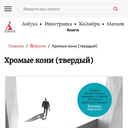
Азбука
Иностранка
КоЛибри
Махаон
Книги
Главная
📚Архив
Хромые кони (твердый)
Хромые кони (твердый)