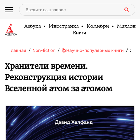
Азбука
Иностранка
КоЛибри
Махаон
Книги
Главная
Non-fiction
📚Научно-популярные книги
Хран
Хранители времени.
Реконструкция истории
Вселенной атом за атомом