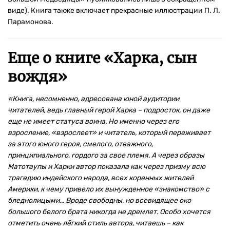
виде). Книга также включает прекрасные иллюстрации П. Л.
Парамонова.
Еще о книге «
Харка, сын
вождя
»
«Книга, несомненно, адресована юной аудитории
читателей, ведь главный герой Харка – подросток, он даже
еще не имеет статуса воина. Но именно через его
взросление, «взрослеет» и читатель, который переживает
за этого юного героя, смелого, отважного,
принципиального, гордого за свое племя. А через образы
Матотаупы и Харки автор показала как через призму всю
трагедию индейского народа, всех коренных жителей
Америки, к чему привело их вынужденное «знакомство» с
бледнолицыми... Вроде свободны, но всевидящее око
большого белого брата никогда не дремлет. Особо хочется
отметить очень лёгкий стиль автора, читаешь – как