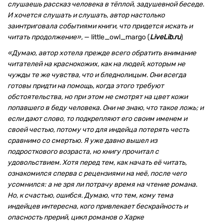
слушаешь рассказ человека в тёплой, задушевной беседе.
И хочется слушать и слушать, автор настолько
заинтриговала событиями книги, что придется искать и
читать продолжение»,
— little_owl_margo (
LiveLib.ru
)
«Думаю, автор хотела прежде всего обратить внимание
читателей на краснокожих, как на людей, которым не
чужды те же чувства, что и бледнолицым. Они всегда
готовы придти на помощь, когда этого требуют
обстоятельства, но при этом не смотрят на цвет кожи
попавшего в беду человека. Они не знаю, что такое ложь; и
если дают слово, то подкрепляют его своим именем и
своей честью, потому что для индейца потерять честь
сравнимо со смертью. Я уже давно вышел из
подросткового возраста, но книгу прочитал с
удовольствием. Хотя перед тем, как начать её читать,
ознакомился сперва с рецензиями на неё, после чего
усомнился: а не зря ли потрачу время на чтение романа.
Но, к счастью, ошибся. Думаю, что тем, кому тема
индейцев интересна, кого привлекает бескрайность и
опасность прерий, цикл романов о Харке