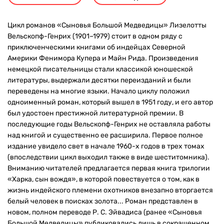
Цикл романов «Сыновья Большой Медведицы» Лизелотты
Вельскопф-Генрих (1901–1979) стоит в одном ряду с
приключенческими книгами об индейцах Северной
Америки Фенимора Купера и Майн Рида. Произведения
немецкой писательницы стали классикой юношеской
литературы, выдержали десятки переизданий и были
переведены на многие языки. Начало циклу положил
одноименный роман, который вышел в 1951 году, и его автор
был удостоен престижной литературной премии. В
последующие годы Вельскопф-Генрих не оставляла работы
над книгой и существенно ее расширила. Первое полное
издание увидело свет в начале 1960-х годов в трех томах
(впоследствии цикл выходил также в виде шеститомника).
Вниманию читателей предлагается первая книга трилогии
«Харка, сын вождя», в которой повествуется о том, как в
жизнь индейского племени охотников внезапно вторгается
белый человек в поисках золота... Роман представлен в
новом, полном переводе Р. С. Эйвадиса (ранее «Сыновья
Большой Медведицы» публиковались лишь в сокращенном