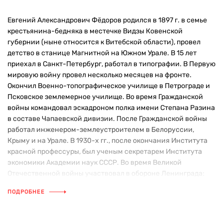
Евгений Александрович Фёдоров родился в 1897 г. в семье
крестьянина-бедняка в местечке Видзы Ковенской
губернии (ныне относится к Витебской области), провел
детство в станице Магнитной на Южном Урале. В 15 лет
приехал в Санкт-Петербург, работал в типографии. В Первую
мировую войну провел несколько месяцев на фронте.
Окончил Военно-топографическое училище в Петрограде и
Псковское землемерное училище. Во время Гражданской
войны командовал эскадроном полка имени Степана Разина
в составе Чапаевской дивизии. После Гражданской войны
работал инженером-землеустроителем в Белоруссии,
Крыму и на Урале. В 1930-х гг., после окончания Института
красной профессуры, был ученым секретарем Института
экономики Академии наук СССР. Во время Великой
Отечественной войны участвовал в обороне Ленинграда:
состоял в партизанском отряде, был военным журналистом.
ПОДРОБНЕЕ
Первые рассказы и стихотворения опубликовал еще в 1912 г.,
а в 1920-х начал серьезно заниматься литературой: написал
несколько повестей об истории Сибири и Урала. Самое