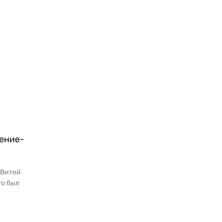
ение-
 Витей
то был
...