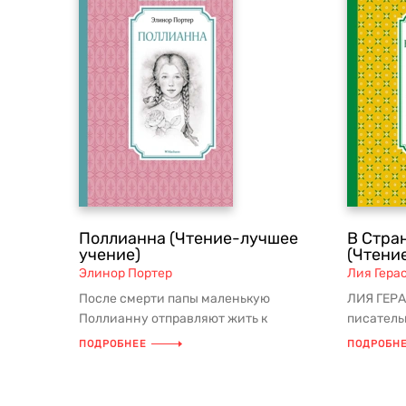
Поллианна (Чтение-лучшее
В Стра
учение)
(Чтени
Элинор Портер
Лия Гера
После смерти папы маленькую
ЛИЯ ГЕРА
Поллианну отправляют жить к
писатель
сварливой тетке. Впереди у нее еще
она сочин
ПОДРОБНЕЕ
ПОДРОБН
много исп...