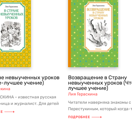
не невыученных уроков
Возвращение в Страну
е-лучшее учение)
невыученных уроков (Чт
лучшее учение)
скина
Лия Гераскина
СКИНА – известная русская
Читатели наверняка знакомы с
ница и журналист. Для детей
Перестукиным, который когда-
яла пьесы, которые с ...
ЕЕ
двоечником и совсем не желал у
ПОДРОБНЕЕ