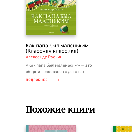
Как папа был маленьким
(Классная классика)
Александр Раскин
«Как папа был маленьким» — это
сборник рассказов о детстве
Александра Раскина. В них он
ПОДРОБНЕЕ
предстаёт пе...
Похожие книги