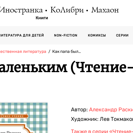
Иностранка
КоЛибри
Махаон
Книги
СЕРИИ
ЛИТЕРАТУРА ДЛЯ ДЕТЕЙ
NON-FICTION
КОМИКСЫ
жественная литература
Как папа был…
маленьким (Чтение
Автор:
Александр Раск
Художник:
Лев Токмако
Также в серии
«Чтение