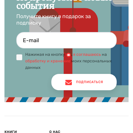
события
Получите книгу в подарок за
подписку
Нажимая на кнопку
,
я соглашаюсь
на
обработку и хранение
моих персональных
данных
ПОДПИСАТЬСЯ
КНИГИ
О НАС