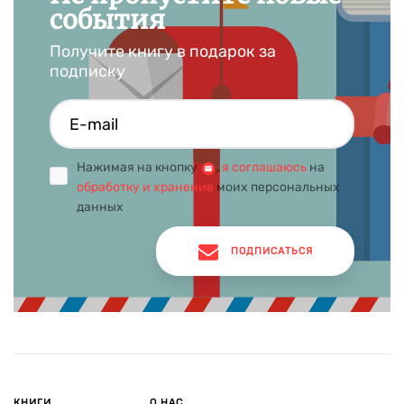
события
Получите книгу в подарок за
подписку
Нажимая на кнопку
,
я соглашаюсь
на
обработку и хранение
моих персональных
данных
ПОДПИСАТЬСЯ
КНИГИ
О НАС