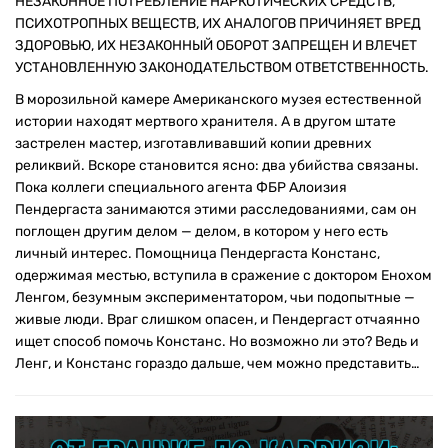
НЕЗАКОННОЕ ПОТРЕБЛЕНИЕ НАРКОТИЧЕСКИХ СРЕДСТВ,
ПСИХОТРОПНЫХ ВЕЩЕСТВ, ИХ АНАЛОГОВ ПРИЧИНЯЕТ ВРЕД
ЗДОРОВЬЮ, ИХ НЕЗАКОННЫЙ ОБОРОТ ЗАПРЕЩЕН И ВЛЕЧЕТ
УСТАНОВЛЕННУЮ ЗАКОНОДАТЕЛЬСТВОМ ОТВЕТСТВЕННОСТЬ.
В морозильной камере Американского музея естественной
истории находят мертвого хранителя. А в другом штате
застрелен мастер, изготавливавший копии древних
реликвий. Вскоре становится ясно: два убийства связаны.
Пока коллеги специального агента ФБР Алоизия
Пендергаста занимаются этими расследованиями, сам он
поглощен другим делом — делом, в котором у него есть
личный интерес. Помощница Пендергаста Констанс,
одержимая местью, вступила в сражение с доктором Енохом
Ленгом, безумным экспериментатором, чьи подопытные —
живые люди. Враг слишком опасен, и Пендергаст отчаянно
ищет способ помочь Констанс. Но возможно ли это? Ведь и
Ленг, и Констанс гораздо дальше, чем можно представить…