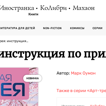
Иностранка
КоЛибри
Махаон
Книги
СЕРИИ
ЛИТЕРАТУРА ДЛЯ ДЕТЕЙ
NON-FICTION
КОМИКСЫ
рея: инструкция…
 инструкция по пр
Автор:
Марк Оумон
НОВИНКА
Также в серии
«Арт-тр