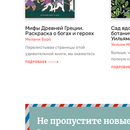
Мифы Древней Греции.
Сад вд
Раскраска о богах и героях
ботани
Уильям
Мелани Буро
Уильям М
Перелистывая страницы этой
Больше, ч
удивительной книги, вы окажетесь
полную с
рядом с легендарными героями,
ПОДРОБНЕЕ
завораж
услышите ш...
ПОДРОБН
орнамен..
Не пропустите новы