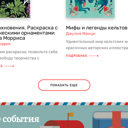
охновения. Раскраска с
Мифы и легенды кельтов
ческими орнаментами
Джулия Манци
а Морриса
Удивительный мир кельтских м
оррис
красочных авторских иллюстр
ем раскраска: позвольте себе
ждет на страницах подарочной 
ПОДРОБНЕЕ
вободу творчества с
ивающими цветочными
ЕЕ
.
ПОКАЗАТЬ ЕЩЕ
е события