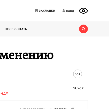
ЗАКЛАДКИ
ВХОД
ЧТО ПОЧИТАТЬ
именению
16+
2026
г.
енд»