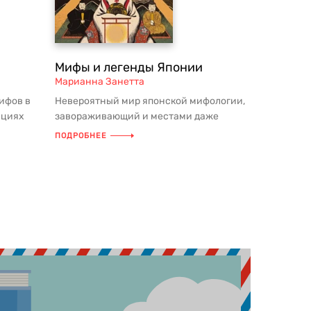
Мифы и легенды Японии
Марианна Занетта
ифов в
Невероятный мир японской мифологии,
ациях
завораживающий и местами даже
кни...
леденящий душу, оживает в потрясаю...
ПОДРОБНЕЕ