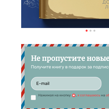
Не пропустите новы
Получите книгу в подарок за подпис
Нажимая на кнопку
,
я соглашаюсь
на
о