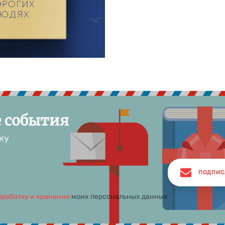
е события
ку
ПОДПИС
бработку и хранение
моих персональных данных