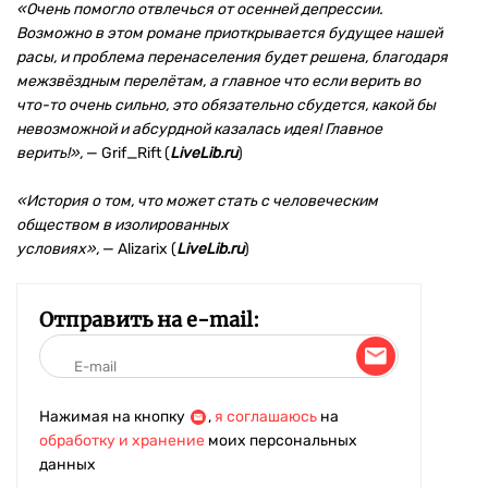
«
Очень помогло отвлечься от осенней депрессии.
Возможно в этом романе приоткрывается будущее нашей
расы, и проблема перенаселения будет решена, благодаря
межзвёздным перелётам, а главное что если верить во
что-то очень сильно, это обязательно сбудется, какой бы
невозможной и абсурдной казалась идея! Главное
верить!»,
— Grif_Rift (
LiveLib.ru
)
«История о том, что может стать с человеческим
обществом в изолированных
условиях
»,
— Alizarix (
LiveLib.ru
)
Отправить на e-mail:
Нажимая на кнопку
,
я соглашаюсь
на
обработку и хранение
моих персональных
данных