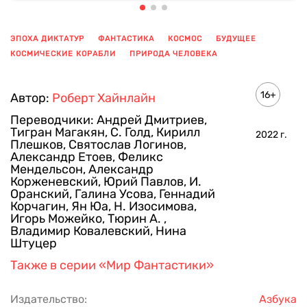
ЭПОХА ДИКТАТУР
ФАНТАСТИКА
КОСМОС
БУДУЩЕЕ
КОСМИЧЕСКИЕ КОРАБЛИ
ПРИРОДА ЧЕЛОВЕКА
ПОКАЗАТЬ ЕЩЕ
16+
Автор:
Роберт Хайнлайн
Переводчики:
Андрей Дмитриев
,
Тигран Магакян
,
С. Голд
,
Кирилл
2022
г.
Плешков
,
Святослав Логинов
,
Александр Етоев
,
Феликс
Мендельсон
,
Александр
Корженевский
,
Юрий Павлов
,
И.
Оранский
,
Галина Усова
,
Геннадий
Корчагин
,
Ян Юа
,
Н. Изосимова
,
Игорь Можейко
,
Тюрин А.
,
Владимир Ковалевский
,
Нина
Штуцер
Также в серии
«Мир Фантастики»
Издательство:
Азбука