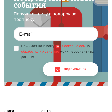
события
Получите книгу в подарок за
подписку
Нажимая на кнопку
,
я соглашаюсь
на
обработку и хранение
моих персональных
данных
ПОДПИСАТЬСЯ
КНИГИ
О НАС