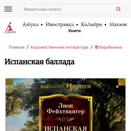
Азбука
Иностранка
КоЛибри
Махаон
Книги
Главная
Художественная литература
📚Зарубежная ли
Испанская баллада