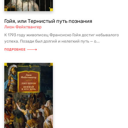
Гойя, или Тернистый путь познания
Лион Фейхтвангер
К 1793 году живописец Франсиско Гойя достиг небывалого
успеха. Позади был долгий и нелегкий путь — о...
ПОДРОБНЕЕ