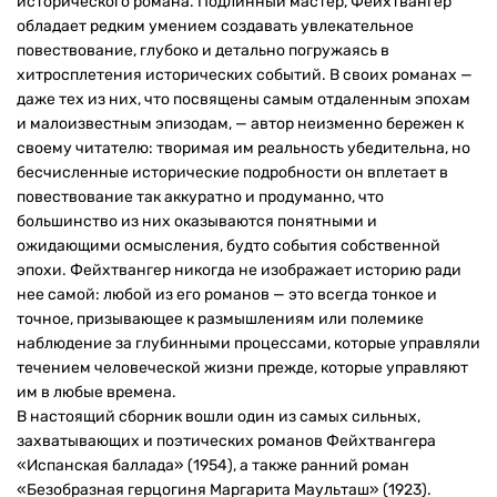
исторического романа. Подлинный мастер, Фейхтвангер
обладает редким умением создавать увлекательное
повествование, глубоко и детально погружаясь в
хитросплетения исторических событий. В своих романах —
даже тех из них, что посвящены самым отдаленным эпохам
и малоизвестным эпизодам, — автор неизменно бережен к
своему читателю: творимая им реальность убедительна, но
бесчисленные исторические подробности он вплетает в
повествование так аккуратно и продуманно, что
большинство из них оказываются понятными и
ожидающими осмысления, будто события собственной
эпохи. Фейхтвангер никогда не изображает историю ради
нее самой: любой из его романов — это всегда тонкое и
точное, призывающее к размышлениям или полемике
наблюдение за глубинными процессами, которые управляли
течением человеческой жизни прежде, которые управляют
им в любые времена.
В настоящий сборник вошли один из самых сильных,
захватывающих и поэтических романов Фейхтвангера
«Испанская баллада» (1954), а также ранний роман
«Безобразная герцогиня Маргарита Маульташ» (1923).