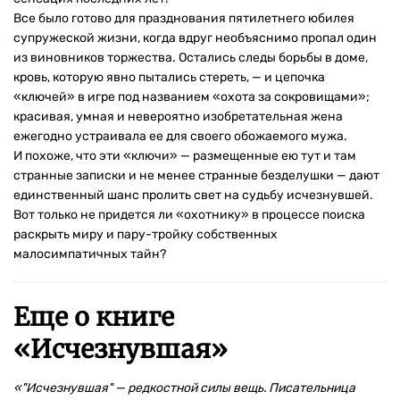
Все было готово для празднования пятилетнего юбилея
супружеской жизни, когда вдруг необъяснимо пропал один
из виновников торжества. Остались следы борьбы в доме,
кровь, которую явно пытались стереть, — и цепочка
«ключей» в игре под названием «охота за сокровищами»;
красивая, умная и невероятно изобретательная жена
ежегодно устраивала ее для своего обожаемого мужа.
И похоже, что эти «ключи» — размещенные ею тут и там
странные записки и не менее странные безделушки — дают
единственный шанс пролить свет на судьбу исчезнувшей.
Вот только не придется ли «охотнику» в процессе поиска
раскрыть миру и пару-тройку собственных
малосимпатичных тайн?
Еще о книге
«
Исчезнувшая
»
«"Исчезнувшая" — редкостной силы вещь. Писательница