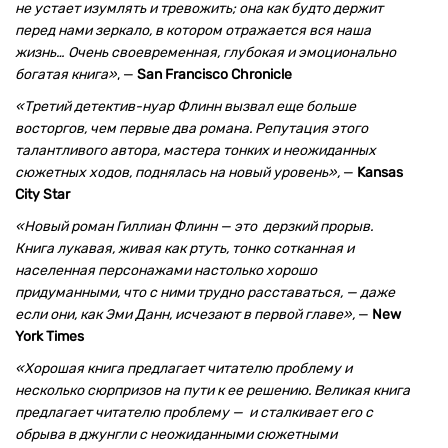
не устает изумлять и тревожить; она как будто держит
перед нами зеркало, в котором отражается вся наша
жизнь… Очень своевременная, глубокая и эмоционально
богатая книга»
, —
San Francisco Chronicle
«Третий детектив-нуар Флинн вызвал еще больше
восторгов, чем первые два романа. Репутация этого
талантливого автора, мастера тонких и неожиданных
сюжетных ходов, поднялась на новый уровень»,
—
Kansas
City Star
«Новый роман Гиллиан Флинн — это дерзкий прорыв.
Книга лукавая, живая как ртуть, тонко сотканная и
населенная персонажами настолько хорошо
придуманными, что с ними трудно расставаться, — даже
если они, как Эми Данн, исчезают в первой главе»,
—
New
York Times
«Хорошая книга предлагает читателю проблему и
несколько сюрпризов на пути к ее решению. Великая книга
предлагает читателю проблему — и сталкивает его с
обрыва в джунгли с неожиданными сюжетными