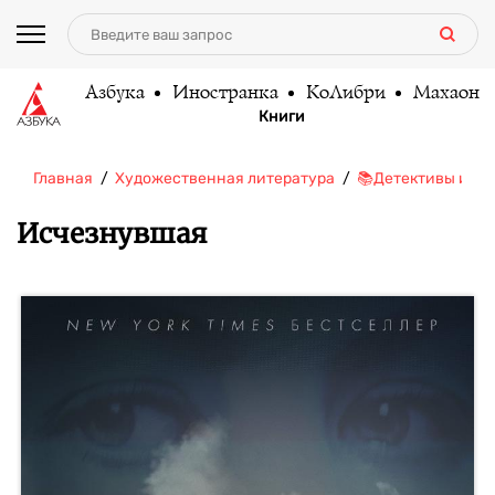
Азбука
Иностранка
КоЛибри
Махаон
Книги
Главная
Художественная литература
📚Детективы и тр
Исчезнувшая