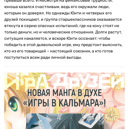
превыше всего. И несмотря на финансовые трудности,
юноша казался счастливым, ведь его окружали люди,
которым он доверял. Но однажды Юити и четверых его
друзей похищают, и группа старшеклассников оказывается
втянута в серию опасных испытаний, где на кону стоят не
только деньги, но и человеческие отношения. Долги растут,
ситуация накаляется, и вскоре Юити осознает: чтобы
победить в этой дьявольской игре, ему предстоит выяснить,
кто из его товарищей – настоящий союзник, а кто готов
поступиться всем ради личной выгоды.