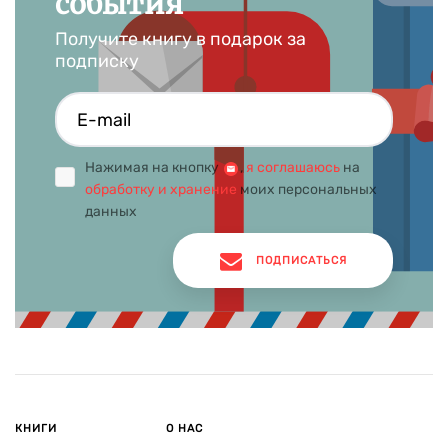
события
Получите книгу в подарок за
подписку
Нажимая на кнопку
,
я соглашаюсь
на
обработку и хранение
моих персональных
данных
ПОДПИСАТЬСЯ
КНИГИ
О НАС