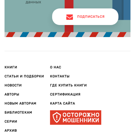
русский национальный характер раскрылся во всей
данных
полноте. Среди самых известных: «Свои люди – сочтемся!»,
«Бедность не порок», «Доходное место», «Гроза»,
ПОДПИСАТЬСЯ
«Бесприданница», «На всякого мудреца довольно
простоты», «Лес», «Таланты и поклонники», «Без вины
виноватые». Произведения Островского вошли в золотой
фонд русской классики и по сей день не сходят с
театральной сцены.
КНИГИ
О НАС
СТАТЬИ И ПОДБОРКИ
КОНТАКТЫ
НОВОСТИ
ГДЕ КУПИТЬ КНИГИ
АВТОРЫ
СЕРТИФИКАЦИЯ
НОВЫМ АВТОРАМ
КАРТА САЙТА
БИБЛИОТЕКАМ
СЕРИИ
АРХИВ