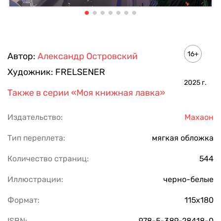
16+
Автор:
Александр Островский
Художник:
FRELSENER
2025
г.
Также в серии
«Моя книжная лавка»
Издательство:
Махаон
Тип переплета:
мягкая обложка
Количество страниц:
544
Иллюстрации:
черно-белые
Формат:
115х180
ISBN:
978-5-389-28418-0