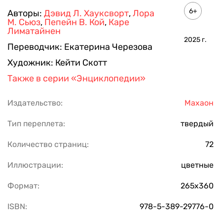
6+
Авторы:
Дэвид Л. Хауксворт
,
Лора
М. Сьюз
,
Пепейн В. Кой
,
Каре
Лиматайнен
2025
г.
Переводчик:
Екатерина Черезова
Художник:
Кейти Скотт
Также в серии
«Энциклопедии»
Издательство:
Махаон
Тип переплета:
твердый
Количество страниц:
72
Иллюстрации:
цветные
Формат:
265х360
ISBN:
978-5-389-29776-0