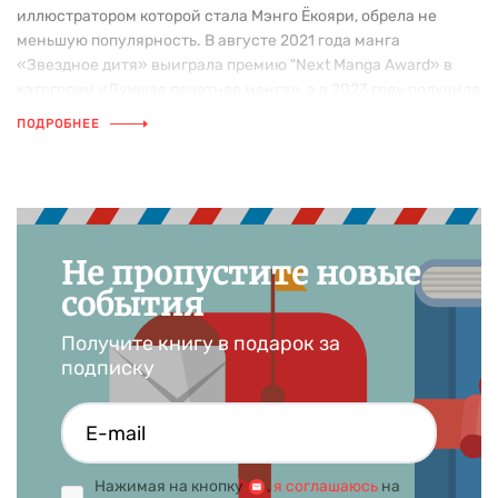
иллюстратором которой стала Мэнго Ёкояри, обрела не
меньшую популярность. В августе 2021 года манга
«Звездное дитя» выиграла премию "Next Manga Award» в
категории «Лучшая печатная манга», а в 2023 году получила
аниме-адаптацию.
ПОДРОБНЕЕ
Не пропустите новые
события
Получите книгу в подарок за
подписку
Нажимая на кнопку
,
я соглашаюсь
на