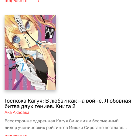
ПОДРОБНЕЕ
Госпожа Кагуя: В любви как на войне. Любовная
битва двух гениев. Книга 2
Ака Акасака
Всесторонне одаренная Кагуя Синомия и бессменный
лидер ученических рейтингов Миюки Сироганэ возглавл...