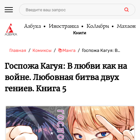
Азбука
Иностранка
КоЛибри
Махаон
Книги
Главная
Комиксы
📚Манга
Госпожа Кагуя: В…
Госпожа Кагуя: В любви как на
войне. Любовная битва двух
гениев. Книга 5