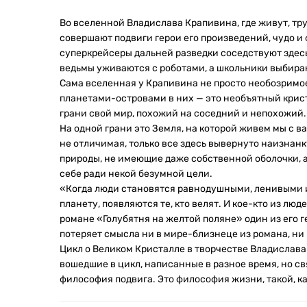
Во вселенной Владислава Крапивина, где живут, тру
совершают подвиги герои его произведений, чудо и
суперкрейсеры дальней разведки соседствуют здесь
ведьмы уживаются с роботами, а школьники выбираю
Сама вселенная у Крапивина не просто необозримо
планетами-островами в них — это необъятный криста
грани свой мир, похожий на соседний и непохожий.
На одной грани это Земля, на которой живем мы с в
не отличимая, только все здесь вывернуто наизнанку
природы, не имеющие даже собственной оболочки, а
себе ради некой безумной цели.
«Когда люди становятся равнодушными, ленивыми и
планету, появляются те, кто велят. И кое-кто из люд
романе «Голубятня на желтой поляне» один из его ге
потеряет смысла ни в мире-близнеце из романа, ни
Цикл о Великом Кристалле в творчестве Владислава
вошедшие в цикл, написанные в разное время, но св
философия подвига. Это философия жизни, такой, ка