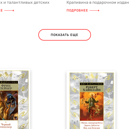
х и талантливых детских
Крапивина в подарочном издан
, чьи произведения стали...
распашным форзацем в новой се
ЕЕ
ПОДРОБНЕЕ
ПОКАЗАТЬ ЕЩЕ