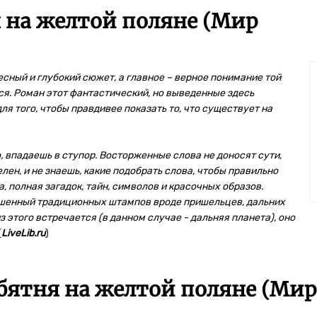
 на желтой поляне (Мир
ресный и глубокий сюжет, а главное – верное понимание той
ся. Роман этот фантастический, но выведенные здесь
я того, чтобы правдивее показать то, что существует на
, впадаешь в ступор. Восторженные слова не доносят сути,
ен, и не знаешь, какие подобрать слова, чтобы правильно
а, полная загадок, тайн, символов и красочных образов.
ишенный традиционных штампов вроде пришельцев, дальних
из этого встречается (в данном случае - дальняя планета), оно
(
LiveLib.ru
)
бятня на желтой поляне (Ми