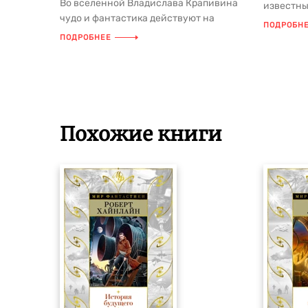
Во вселенной Владислава Крапивина
известны
чудо и фантастика действуют на
писателей
ПОДРОБН
равных правах. Космические
ПОДРОБНЕЕ
суперкре...
Похожие книги