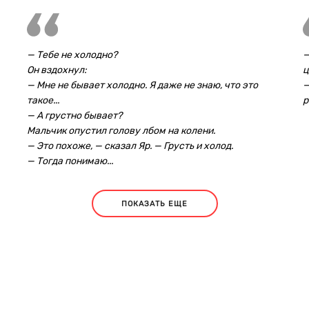
— Тебе не холодно?
—
Он вздохнул:
ц
— Мне не бывает холодно. Я даже не знаю, что это
—
такое...
р
— А грустно бывает?
Мальчик опустил голову лбом на колени.
— Это похоже, — сказал Яр. — Грусть и холод.
— Тогда понимаю...
ПОКАЗАТЬ ЕЩЕ