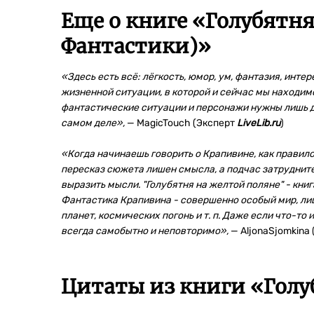
Еще о книге «
Голубятня
Фантастики)
»
«Здесь есть всё: лёгкость, юмор, ум, фантазия, инте
жизненной ситуации, в которой и сейчас мы находим
фантастические ситуации и персонажи нужны лишь дл
самом деле»,
— MagicTouch (Эксперт
LiveLib.ru
)
«Когда начинаешь говорить о Крапивине, как правило
пересказ сюжета лишен смысла, а подчас затруднител
выразить мысли. "Голубятня на желтой поляне" - книг
Фантастика Крапивина - совершенно особый мир, л
планет, космических погонь и т. п. Даже если что-то 
всегда самобытно и неповторимо»,
— AljonaSjomkina 
Цитаты из книги «Голу