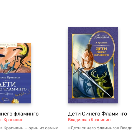
инего фламинго
Дети Синего Фламинго
в Крапивин
Владислав Крапивин
в Крапивин — один из самых
«Дети синего фламинго» Влад