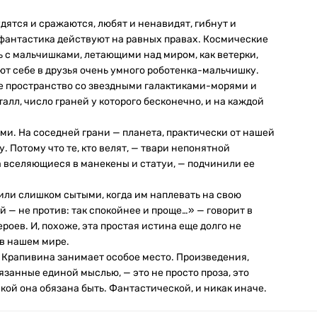
дятся и сражаются, любят и ненавидят, гибнут и
 фантастика действуют на равных правах. Космические
 с мальчишками, летающими над миром, как ветерки,
т себе в друзья очень умного роботенка-мальчишку.
е пространство со звездными галактиками-морями и
лл, число граней у которого бесконечно, и на каждой
ами. На соседней грани — планета, практически от нашей
. Потому что те, кто велят, — твари непонятной
 вселяющиеся в манекены и статуи, — подчинили ее
ли слишком сытыми, когда им наплевать на свою
ей — не против: так спокойнее и проще…» — говорит в
роев. И, похоже, эта простая истина еще долго не
 в нашем мире.
 Крапивина занимает особое место. Произведения,
язанные единой мыслью, — это не просто проза, это
кой она обязана быть. Фантастической, и никак иначе.