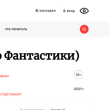
ЗАКЛАДКИ
ВХОД
ЧТО ПОЧИТАТЬ
р Фантастики)
12+
ивин
2021
г.
нтастики»