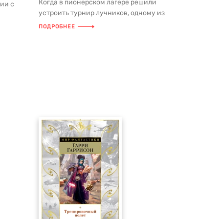
Когда в пионерском лагере решили
ии с
устроить турнир лучников, одному из
рии ...
лучших стрелков Володе Новосёло...
ПОДРОБНЕЕ