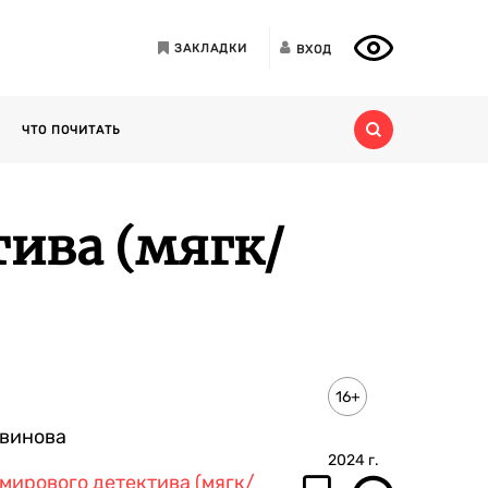
ЗАКЛАДКИ
ВХОД
ЧТО ПОЧИТАТЬ
тива (мягк/
16+
винова
2024
г.
мирового детектива (мягк/