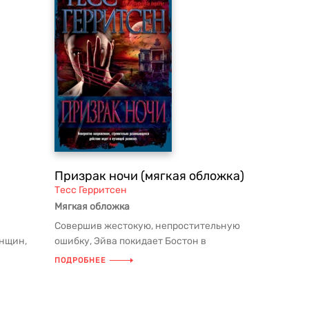
Призрак ночи (мягкая обложка)
Тесс Герритсен
Мягкая обложка
и
Совершив жестокую, непростительную
енщин,
ошибку, Эйва покидает Бостон в
попа...
попытке убежать от мучительных вос...
ПОДРОБНЕЕ