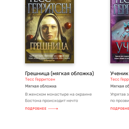
Грешница (мягкая обложка)
Ученик
Тесс Герритсен
Тесс Гер
Мягкая обложка
Мягкая о
В женском монастыре на окраине
Упрятав 
Бостона происходит нечто
по прозв
невероятное. Одну монахиню находят
Риццоли 
ПОДРОБНЕЕ
ПОДРОБН
убитой, д...