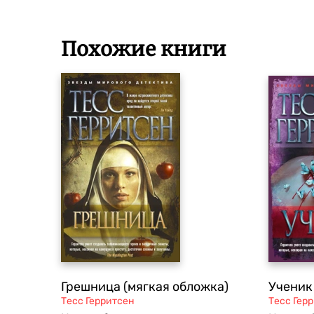
Похожие книги
Грешница (мягкая обложка)
Ученик
Тесс Герритсен
Тесс Гер