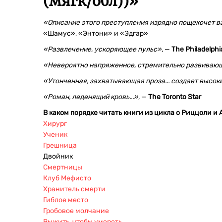
(мягк/обл))
»
«Описание этого преступления изрядно пощекочет ва
«Шамус», «Энтони» и «Эдгар»
«Развлечение, ускоряющее пульс»
, —
The Philadelphia
«Невероятно напряженное, стремительно развивающ
«Утонченная, захватывающая проза... создает высок
«Роман, леденящий кровь...»
, —
The Toronto Star
В каком порядке читать книги из цикла о Риццоли и 
Хирург
Ученик
Грешница
Двойник
Смертницы
Клуб Мефисто
Хранитель смерти
Гиблое место
Гробовое молчание
Выжить, чтобы умереть