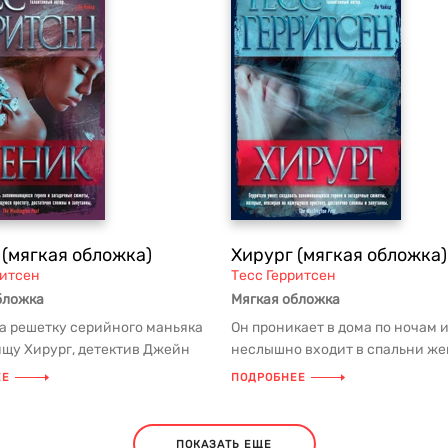
 (мягкая обложка)
Хирург (мягкая обложка)
ритсен
Тесс Герритсен
бложка
Мягкая обложка
за решетку серийного маньяка
Он проникает в дома по ночам 
ищу Хирург, детектив Джейн
неслышно входит в спальни ж
надеялась навсегда з...
которые, пробудившись ото сна, 
ЕЕ
ПОДРОБНЕЕ
ПОКАЗАТЬ ЕЩЕ