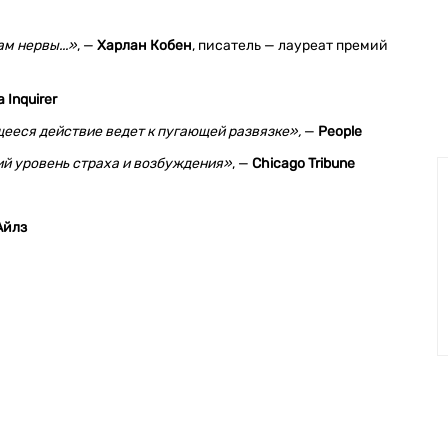
м нервы...»
, —
Харлан Кобен
, писатель — лауреат премий
 Inquirer
ееся действие ведет к пугающей развязке»,
—
People
ий уровень страха и возбуждения»
, —
Chicago Tribune
Айлз