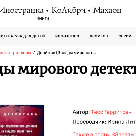
Иностранка
КоЛибри
Махаон
Книги
СЕРИИ
ЛИТЕРАТУРА ДЛЯ ДЕТЕЙ
NON-FICTION
КОМИКСЫ
ивы и триллеры
Двойник (Звезды мирового…
ды мирового детек
Автор:
Тесс Герритсен
Переводчик:
Ирина Лит
Также в серии
«Звезды 