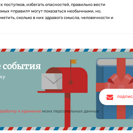
х поступков, избегать опасностей, правильно вести
емых «правил» могут показаться необычными, но,
етить, сколько в них здравого смысла, человечности и
е события
ку
ПОДПИС
бработку и хранение
моих персональных данных