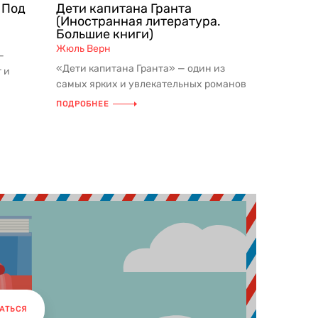
 Под
Дети капитана Гранта
(Иностранная литература.
Большие книги)
Жюль Верн
—
«Дети капитана Гранта» — один из
 и
самых ярких и увлекательных романов
товых
Жюля Верна, продолжатель традиц...
ПОДРОБНЕЕ
АТЬСЯ