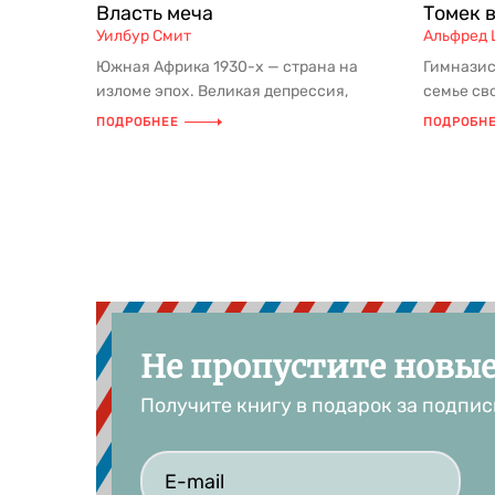
Власть меча
Томек 
Уилбур Смит
Альфред 
Южная Африка 1930-х — страна на
Гимназис
изломе эпох. Великая депрессия,
семье св
борьба за ресурсы, венчурные
мальчика 
ПОДРОБНЕЕ
ПОДРОБН
авантюр...
Не пропустите новы
Получите книгу в подарок за подпис