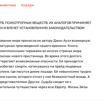
 ЖИВОТНЫЕ
ЛОШАДИ
ТВ, ПСИХОТРОПНЫХ ВЕЩЕСТВ, ИХ АНАЛОГОВ ПРИЧИНЯЕТ
ЕН И ВЛЕЧЕТ УСТАНОВЛЕННУЮ ЗАКОНОДАТЕЛЬСТВОМ
древнем мире принесла ее автору Джин Ауэл всемирную
ературных произведений нашего времени. Книги,
гомиллионными тиражами во многих странах мира.
поисках нового пристанища. Во время этого долгого
стерегают всевозможные опасности. Ей приходится
 избегает смерти, наткнувшись на прайд пещерных
олине, где пасутся дикие лошади. Ей невыносимо трудно
воим сыном, которого отнял у нее безжалостный вождь. А
представителями Других. Судьба сводит ее с
лительное путешествие через всю Европу. Жизнь Эйлы