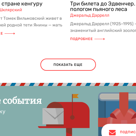
в стране кенгуру
Три билета до Эдвенчер.
пологом пьяного леса
Шклярский
Джеральд Даррелл
т Томек Вильмовский живет в
Джеральд Даррелл (1925–1995) 
оей родной тети Янины — мать
знаменитый английский зоолог
умерла, а опальный...
ЕЕ
путешественник, одна из куль
ПОДРОБНЕЕ
фигу...
ПОКАЗАТЬ ЕЩЕ
е события
ку
ПОДПИС