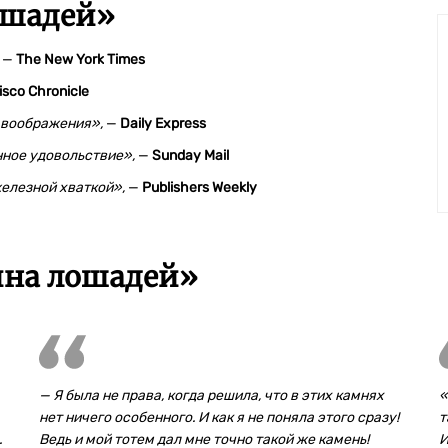
ошадей
»
—
The
New
York
Times
isco Chronicle
 воображения»,
—
Daily Express
нное удовольствие»,
—
Sunday Mail
железной хваткой»,
—
Publishers Weekly
ина лошадей»
— Я была не права, когда решила, что в этих камнях
«
нет ничего особенного. И как я не поняла этого сразу!
т
.
Ведь и мой тотем дал мне точно такой же камень!
И