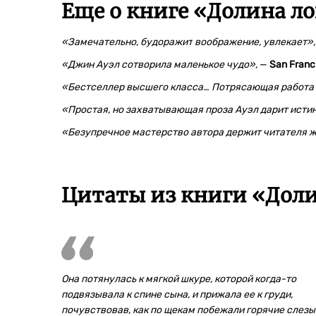
Еще о книге «
Долина л
«Замечательно, будоражит
воображение, увлекает
»,
«Джин Ауэл сотворила маленькое чуд
о
»,
—
San Franc
«Бестселлер высшего класса… Потрясающая работа
«Простая, но захватывающая проза Ауэл дарит исти
«Безупречное мастерство автора держит читателя 
Цитаты из книги «Дол
Она потянулась к мягкой шкуре, которой когда-то
подвязывала к спине сына, и прижала ее к груди,
почувствовав, как по щекам побежали горячие слезы