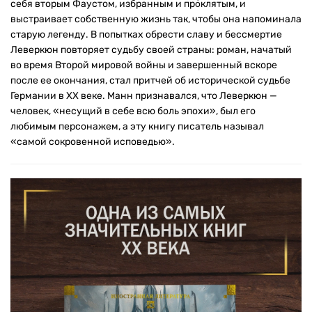
себя вторым Фаустом, избранным и про́клятым, и
выстраивает собственную жизнь так, чтобы она напоминала
старую легенду. В попытках обрести славу и бессмертие
Леверкюн повторяет судьбу своей страны: роман, начатый
во время Второй мировой войны и завершенный вскоре
после ее окончания, стал притчей об исторической судьбе
Германии в XX веке. Манн признавался, что Леверкюн —
человек, «несущий в себе всю боль эпохи», был его
любимым персонажем, а эту книгу писатель называл
«самой сокровенной исповедью».