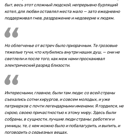
быт, весь этот сложный людской, непрерывно бурлящий
котел, для любви оставлял места мало — зато ежедневно
поддерживал гнев, раздражение и недоверие к людям.
Но облегченье от встреч было призрачным. Те грозовые
тяжелые тучи, что клубились внутри наших душ, — они не
светлели и после того, как меж нами проскакивал
электрический разряд близости.
Интересными, главное, были там люди: со всей страны
съехались сотни хирургов, и совсем молодых, и уже
патриархов с почти легендарными именами. Я гордился, не
скрою, своею причастностью к этому миру. Здесь были
собраны, в сущности, лучшие люди страны: работяги и
умницы, те, с кем можно было и побалагурить, и выпить, и
поговорить о серьезных вещах.