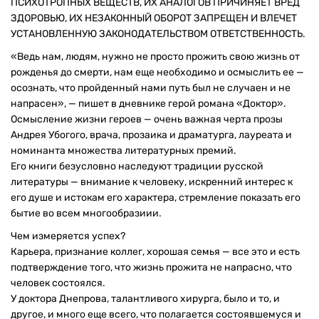
ПСИХОТРОПНЫХ ВЕЩЕСТВ, ИХ АНАЛОГОВ ПРИЧИНЯЕТ ВРЕД
ЗДОРОВЬЮ, ИХ НЕЗАКОННЫЙ ОБОРОТ ЗАПРЕЩЕН И ВЛЕЧЕТ
УСТАНОВЛЕННУЮ ЗАКОНОДАТЕЛЬСТВОМ ОТВЕТСТВЕННОСТЬ.
«Ведь нам, людям, нужно не просто прожить свою жизнь от
рожденья до смерти, нам еще необходимо и осмыслить ее —
осознать, что пройденный нами путь был не случаен и не
напрасен», — пишет в дневнике герой романа «Доктор».
Осмысление жизни героев — очень важная черта прозы
Андрея Убогого, врача, прозаика и драматурга, лауреата и
номинанта множества литературных премий.
Его книги безусловно наследуют традиции русской
литературы — внимание к человеку, искренний интерес к
его душе и истокам его характера, стремление показать его
бытие во всем многообразиии.
Чем измеряется успех?
Карьера, признание коллег, хорошая семья — все это и есть
подтверждение того, что жизнь прожита не напрасно, что
человек состоялся.
У доктора Днепрова, талантливого хирурга, было и то, и
другое, и много еще всего, что полагается состоявшемуся и