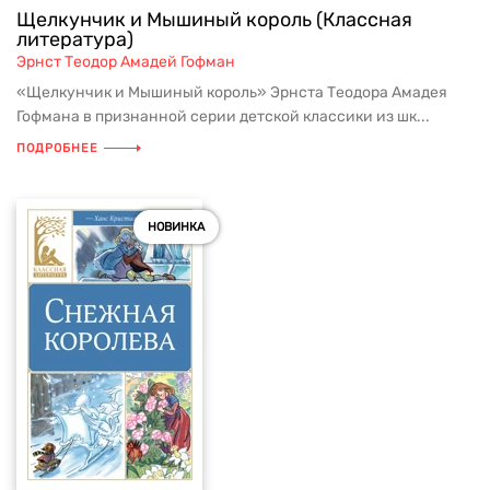
Щелкунчик и Мышиный король (Классная
литература)
Эрнст Теодор Амадей Гофман
«Щелкунчик и Мышиный король» Эрнста Теодора Амадея
Гофмана в признанной серии детской классики из шк...
ПОДРОБНЕЕ
НОВИНКА