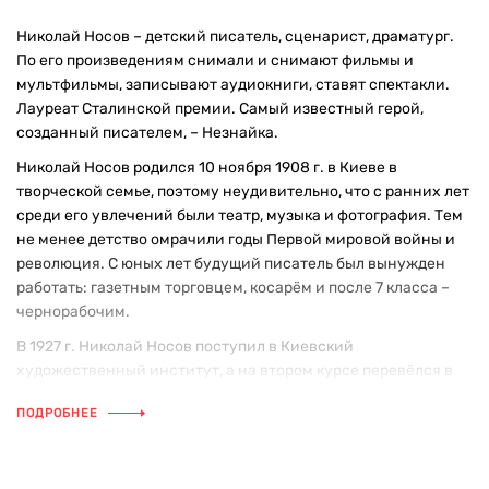
Николай Носов – детский писатель, сценарист, драматург.
По его произведениям снимали и снимают фильмы и
мультфильмы, записывают аудиокниги, ставят спектакли.
Лауреат Сталинской премии. Самый известный герой,
созданный писателем, – Незнайка.
Николай Носов родился 10 ноября 1908 г. в Киеве в
творческой семье, поэтому неудивительно, что с ранних лет
среди его увлечений были театр, музыка и фотография. Тем
не менее детство омрачили годы Первой мировой войны и
революция. С юных лет будущий писатель был вынужден
работать: газетным торговцем, косарём и после 7 класса –
чернорабочим.
В 1927 г. Николай Носов поступил в Киевский
художественный институт, а на втором курсе перевёлся в
столицу и стал студентом Московского государственного
ПОДРОБНЕЕ
института кинематографии (ныне – ВГИК), который окончил
в 1932 г.
В течение года, с 1932 по 1933 г., работал режиссёром