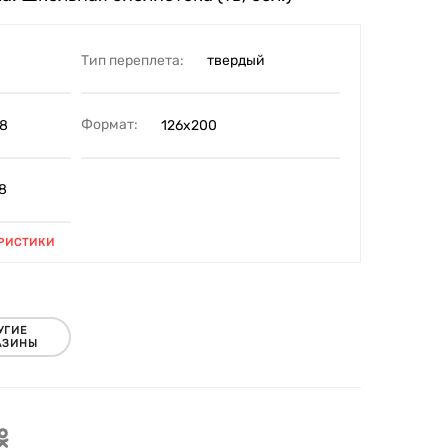
Тип переплета:
твердый
Формат:
8
126х200
8
РИСТИКИ
УГИЕ
АЗИНЫ