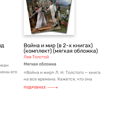
ид
Война и мир (в 2-х книгах)
(комплект) (мягкая обложка)
Лев Толстой
Мягкая обложка
оман
чены его
«Война и мир» Л. Н. Толстого — книга
..
на все времена. Кажется, что она
существовала всегда, настолько...
ПОДРОБНЕЕ