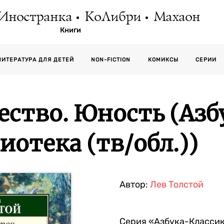
Иностранка
КоЛибри
Махаон
Книги
СЕРИИ
ЛИТЕРАТУРА ДЛЯ ДЕТЕЙ
NON-FICTION
КОМИКСЫ
ество. Юность (Азб
отека (тв/обл.))
Автор:
Лев Толстой
Серия
«Азбука-Классик