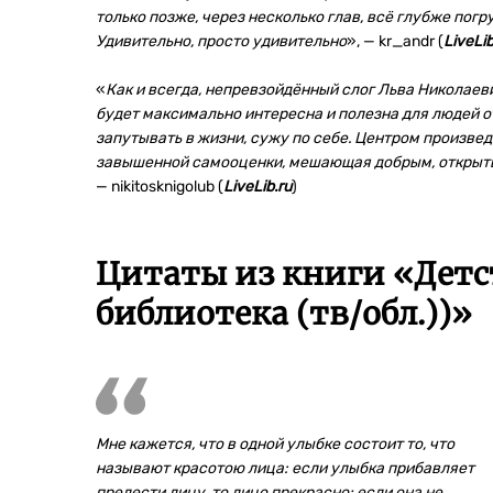
только позже, через несколько глав, всё глубже погру
Удивительно, просто удивительно
», — kr_andr (
LiveLib
«
Как и всегда, непревзойдённый слог Льва Николаев
будет максимально интересна и полезна для людей от
запутывать в жизни, сужу по себе. Центром произвед
завышенной самооценки, мешающая добрым, открыт
— nikitosknigolub (
LiveLib.ru
)
Цитаты из книги «Детс
библиотека (тв/обл.))»
Мне кажется, что в одной улыбке состоит то, что
называют красотою лица: если улыбка прибавляет
прелести лицу, то лицо прекрасно; если она не