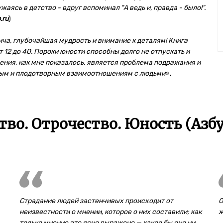
жаясь в детство - вдруг вспоминал "А ведь и, правда - было!".
.ru
)
ича, глубочайшая мудрость и внимание к деталям! Книга
 12 до 40. Пороки юности способны долго не отпускать и
ения, как мне показалось, является проблема подражания и
ым и плодотворным взаимоотношениям с людьми
»,
тво. Отрочество. Юность (Азб
Страдание людей застенчивых происходит от
О
неизвестности о мнении, которое о них составили; как
ж
только мнение это ясно выражено — какое бы оно ни