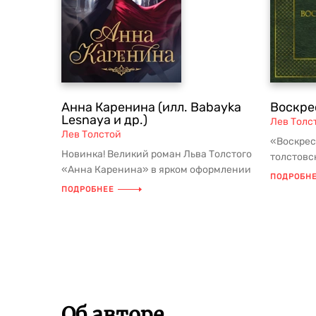
Анна Каренина (илл. Babayka
Воскре
Lesnaya и др.)
Лев Толс
Лев Толстой
«Воскрес
Новинка! Великий роман Льва Толстого
толстовс
«Анна Каренина» в ярком оформлении
отражени
ПОДРОБН
от известного художника Baba...
искания п
ПОДРОБНЕЕ
Об авторе