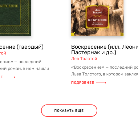
сение (твердый)
Воскресение (илл. Леон
Пастернак и др.)
той
Лев Толстой
ение» — последний
«Воскресение» — последний р
кий роман, в нем нашли
Льва Толстого, в котором заклю
е духовные и творческие
ЕЕ
поздние духовные искания, нра.
ос...
ПОДРОБНЕЕ
ПОКАЗАТЬ ЕЩЕ