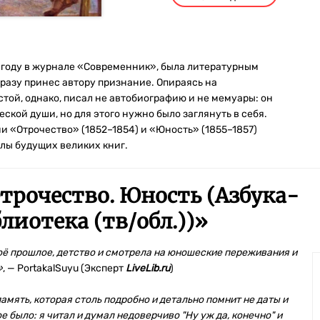
2 году в журнале «Современник», была литературным
сразу принес автору признание. Опираясь на
ой, однако, писал не автобиографию и не мемуары: он
кой души, но для этого нужно было заглянуть в себя.
и «Отрочество» (1852–1854) и «Юность» (1855–1857)
слы будущих великих книг.
Отрочество. Юность (Азбука-
лиотека (тв/обл.))
»
воё прошлое, детство и смотрела на юношеские переживания и
»
, — PortakalSuyu (Эксперт
LiveLib.ru
)
память, которая столь подробно и детально помнит не даты и
 было: я читал и думал недоверчиво "Ну уж да, конечно" и