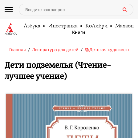
Азбука
Иностранка
КоЛибри
Махаон
Книги
Главная
Литература для детей
📚Детская художественн
Дети подземелья (Чтение-
лучшее учение)