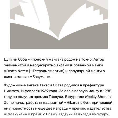
Цугуми Ооба – японский мангака родом из Токио. Автор
знаменитой и неоднократно экранизированной манги
«Death Note» («Тетрадь смерти») и популярной манги о
жизни мангак «Бакуман».
Художник-мангака Такэси Обата родился в префектуре
Ниигата, 11 февраля 1969 года. За свою первую мангу в 1985
году он получил премию Тэдзуки. В журнале Weekly Shonen
Jump начал работать над мангой «Hikaru no Go», принесшей
ему известность и еще две награды – премию издательства
«Сёгакукан» и премию Осаму Тэдзуки за вклад в культуру.