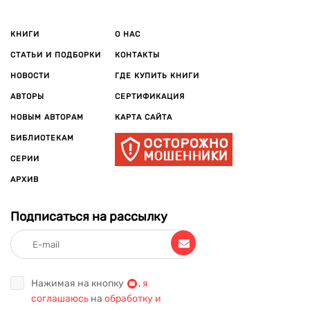
В 2020 г. стриминговый сервис Netflix принялся за
экранизацию еще одного романа Джоджо Мойес
КНИГИ
О НАС
«Последнее письмо от твоего любимого» — это трогательная
история, в которой Мойес рассказывает, как любовь и всего
СТАТЬИ И ПОДБОРКИ
КОНТАКТЫ
несколько слов могут подарить жизнь или разбить чье-то
НОВОСТИ
ГДЕ КУПИТЬ КНИГИ
сердце. В июле 2021 фильм вышел в прокат, главные роли
АВТОРЫ
СЕРТИФИКАЦИЯ
исполнили «Шейлин Вудли («Большая маленькая ложь»,
«Дивергент»), Фелисити Джонс («Изгой-один: Звёздные
НОВЫМ АВТОРАМ
КАРТА САЙТА
войны. Истории»), Каллум Тернер («Захват», «Борджиа»,
БИБЛИОТЕКАМ
«Война и мир»).
СЕРИИ
АРХИВ
Подписаться на рассылку
Нажимая на кнопку
,
я
соглашаюсь
на
обработку и