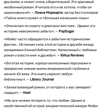
друзьями, а сюжет очень убедительный. Это красивый,
необычный роман. Я читала его и не хотела, чтобы он
заканчивался!»,
—
Лиана Мориарти
, автор бестселлеров
«Тайна моего мужа» и «Большая маленькая ложь»
«Эпическая по охвату и довольно жесткая… Однако эту
историю невозможно забыть»,
—
PopSugar
«Мойес часто обращается к забытым историческим
фактам… Истинная сила этой истории в дружбе между
женщинами Конной библиотеки. Написанный с любовью
роман о власти книг и дружбы»,
—
Kirkus Reviews
«Богатая история, хорошо выписанные персонажи и
прекрасное знание жизни американской глубинки в
начале XX века. Эта книга украсит любую
библиотеку»,
—
Library Journal
«Захватывающий роман, от которого у вас замирает
сердце»,
—
Heat
«
Мы все можем потерять то, что любим. Однако в
свойственной ей острой, юмористической манере Мойес