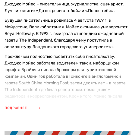
Джоджо Мойес – писательница, журналистка, сценарист.
Лучшие книги: «До встречи с тобой» и «После тебя».
Будущая писательница родилась 4 августа 1969 г. в
Мейдстоне, Великобритания. Мойес окончила университет
Royal Holloway. В 1992 г. выиграла стипендию ежедневной
газеты The Independent, благодаря чему поступила в
аспирантуру Лондонского городского университета.
Прежде чем полностью посвятить себя писательству,
Джоджо Мойес работала водителем такси, наборщиком
шрифта Брайля и писала брошюры для туристической
компании. Один год работала в Гонконге в англоязычной
газете South China Morning Post, затем десять лет – в газете
The Independent, где была репортером, помощником
редактора и корреспондентом. Кроме того, Мойес писала
статьи для газеты The Daily Telegraph. В настоящее время
ПОДРОБНЕЕ
Джоджо живет на ферме в Эссексе с мужем и тремя детьми.
Что почитать у Джоджо Мойес?
Список лучших книг