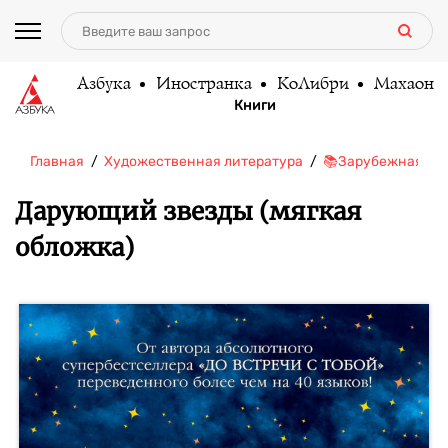
Азбука
Иностранка
КоЛибри
Махаон
Книги
Главная
Художественная литература
📚Зарубежная ли
Дарующий звезды (мягкая
обложка)