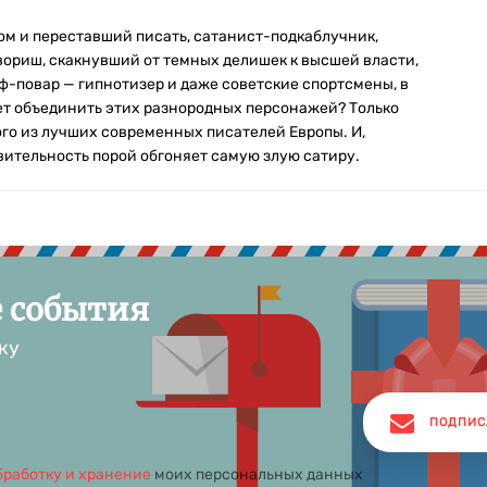
ом и переставший писать, сатанист-подкаблучник,
ориш, скакнувший от темных делишек к высшей власти,
ф-повар — гипнотизер и даже советские спортсмены, в
ет объединить этих разнородных персонажей? Только
го из лучших современных писателей Европы. И,
вительность порой обгоняет самую злую сатиру.
е события
ку
ПОДПИС
бработку и хранение
моих персональных данных