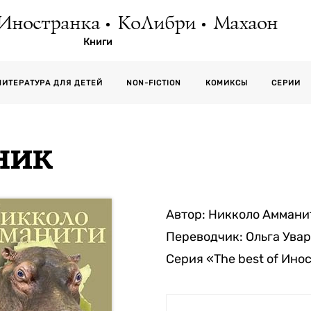
Иностранка
КоЛибри
Махаон
Книги
СЕРИИ
ЛИТЕРАТУРА ДЛЯ ДЕТЕЙ
NON-FICTION
КОМИКСЫ
ник
Автор:
Никколо Аммани
Переводчик:
Ольга Ува
Серия
«The best of Ино