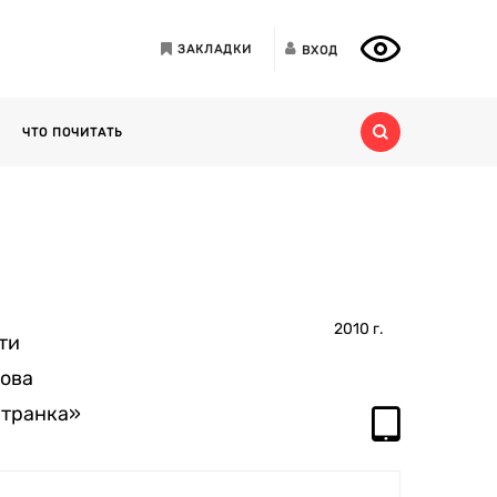
ЗАКЛАДКИ
ВХОД
ЧТО ПОЧИТАТЬ
2010
г.
ти
рова
странка»