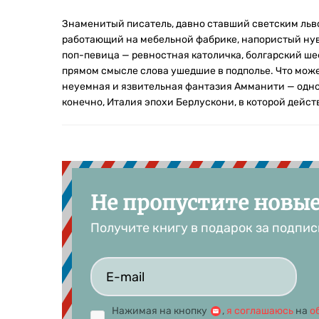
Знаменитый писатель, давно ставший светским льв
работающий на мебельной фабрике, напористый нув
поп-певица — ревностная католичка, болгарский ше
прямом смысле слова ушедшие в подполье. Что мож
неуемная и язвительная фантазия Амманити — одно
конечно, Италия эпохи Берлускони, в которой дейст
Не пропустите новы
Получите книгу в подарок за подпис
Нажимая на кнопку
,
я соглашаюсь
на
о