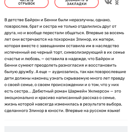
ДОБАВИТЬ В
ЧИТАТЬ
ОТРЫВОК
ЗАКЛАДКИ
В детстве Байрон и Бенни были неразлучны, однако,
повзрослев, брат и сестра не только отдалились друг от
друга, но и вообще перестали общаться. Впервые за восемь
лет они встречаются на похоронах Элинор, их матери,
которая вместе с завещанием оставила им в наследство
испеченный ею черный торт, символизирующий в их семье
счастье и любовь, — оставила в надежде, что Байрон и
Бенни сумеют преодолеть разногласия и восстановить
былую дружбу. А еще — аудиозапись, так как повзрослевшие
дети должны наконец узнать скрываемую много лет правду
о своей семье, о своем происхождении и о том, что у них
есть сестра... Дебютный роман Шармейн Уилкерсон — это
эмоционально и красиво написанный рассказ о семье,
жизнь которой навсегда изменилась в результате выбора,
сделанного Элинор в юности. Впервые на русском языке!