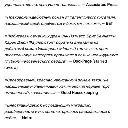
удовольствие литературная трапеза…»,
—
Associated Press
«Прекрасный дебютный роман от талантливого писателя,
насыщенный едой, серфингом и богатым языком»,
—
BET
«Любителям семейных драм Энн Пэтчетт, Брит Беннетт и
Карен Джой Фаулер стоит обратить внимание на
дебютный роман Уилкерсон «Черный торт», в котором
писательница мастерски проникает в самые неожиданные
глубины человеческого сердца»,
—
BookPage
(starred
review)
«Своеобразный, красиво написанный роман, такой же
насыщенный и опьяняющий, как ямайский черный торт,
вынесенный в название…»,
—
Good Housekeeping
«
Блестящий дебют, исследующий миграцию,
разобщенность и истории, которые мы рассказываем о
себе»,
—
Metro