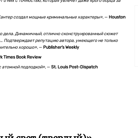
т о них с точностью, которая увлечет даже ярого борца за
Хантер создал мощные криминальные характеры»,
—
Houston
о дела. Динамичный, отлично сконструированный сюжет
де… Подтверждает репутацию автора, умеющего не только
ючительно хорошо»,
—
Publisher’s Weekly
k Times Book Review
 с атомной подлодкой»,
—
St. Louis Post-Dispatch