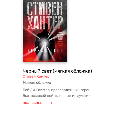
Черный свет (мягкая обложка)
Стивен Хантер
Мягкая обложка
Боб Ли Свэггер, прославленный герой
Вьетнамской войны и один из лучших
стрелков Америки, давно вышел...
ПОДРОБНЕЕ