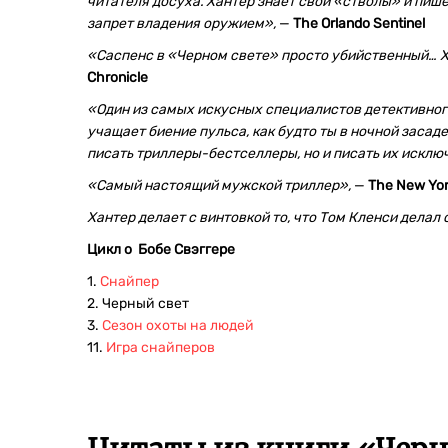
читателя досуха. Хантер знает свои «стволы» и пише
запрет владения оружием»,
—
The Orlando Sentinel
«Саспенс в «Черном свете» просто убийственный… 
Chronicle
«Один из самых искусных специалистов детективног
учащает биение пульса, как будто ты в ночной заса
писать триллеры-бестселлеры, но и писать их искл
«
Самый настоящий мужской триллер»,
—
The New Yor
Хантер делает с винтовкой то, что Том Кленси делал
Цикл о Бобе Свэггере
1.
Снайпер
2. Черный свет
3.
Сезон охоты на людей
11.
Игра снайперов