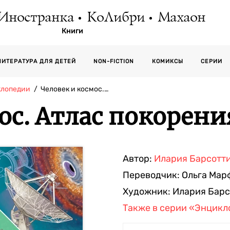
Иностранка
КоЛибри
Махаон
Книги
СЕРИИ
ЛИТЕРАТУРА ДЛЯ ДЕТЕЙ
NON-FICTION
КОМИКСЫ
клопедии
Человек и космос.…
ос. Атлас покорен
Автор:
Илария Барсотт
Переводчик:
Ольга Мар
Художник:
Илария Барс
Также в серии
«Энцикл