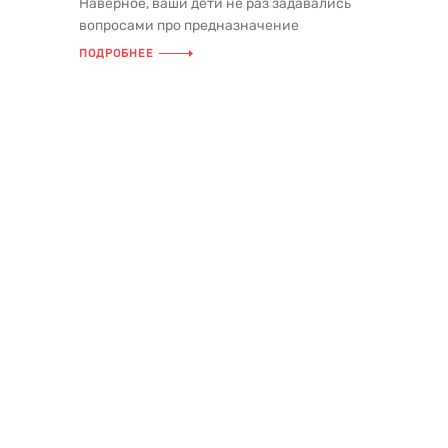
Наверное, ваши дети не раз задавались
 о
вопросами про предназначение
различных машин, которые они могл...
ПОДРОБНЕЕ