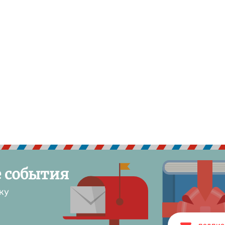
е события
ку