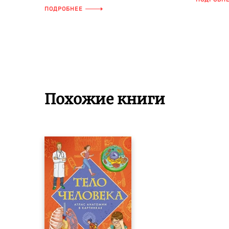
спущен атомный ледокол «Ленин»?
иллюст...
ПОДРОБНЕЕ
Кто...
Похожие книги