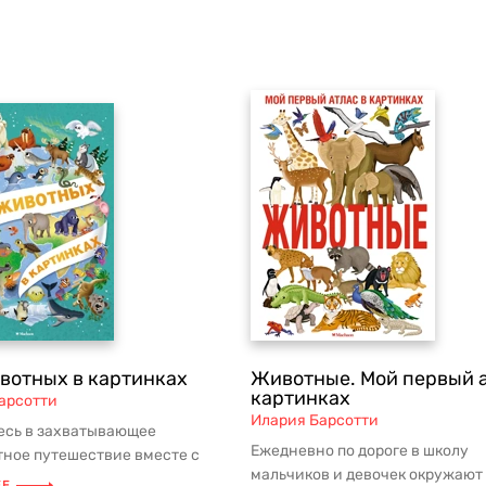
вотных в картинках
Животные. Мой первый а
картинках
арсотти
Илария Барсотти
есь в захватывающее
Ежедневно по дороге в школу
тное путешествие вместе с
мальчиков и девочек окружают
жкой! Милые современные
ЕЕ