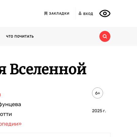
ЗАКЛАДКИ
ВХОД
ЧТО ПОЧИТАТЬ
ия Вселенной
6+
и
фунцева
2025
г.
отти
опедии»