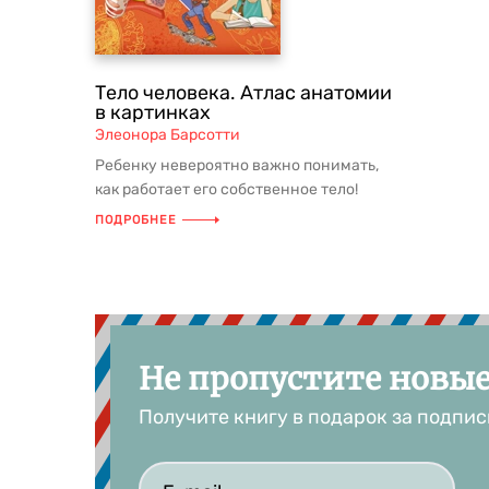
Тело человека. Атлас анатомии
в картинках
Элеонора Барсотти
Ребенку невероятно важно понимать,
как работает его собственное тело!
Узнать все об организме челове...
ПОДРОБНЕЕ
Не пропустите новы
Получите книгу в подарок за подпис