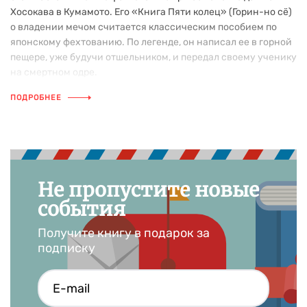
Хосокава в Кумамото. Его «Книга Пяти колец» (Горин-но сё)
о владении мечом считается классическим пособием по
японскому фехтованию. По легенде, он написал ее в горной
пещере, уже будучи отшельником, и передал своему ученику
на смертном одре.
ПОДРОБНЕЕ
Не пропустите новые
события
Получите книгу в подарок за
подписку