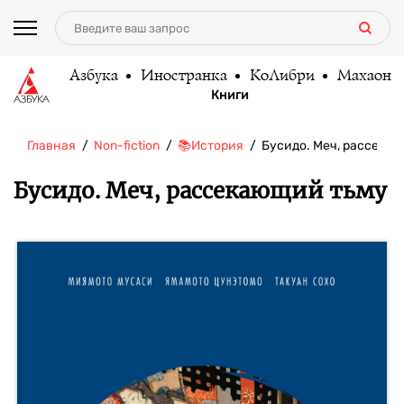
Азбука
Иностранка
КоЛибри
Махаон
Книги
Главная
Non-fiction
📚История
Бусидо. Меч, рассека
Бусидо. Меч, рассекающий тьму