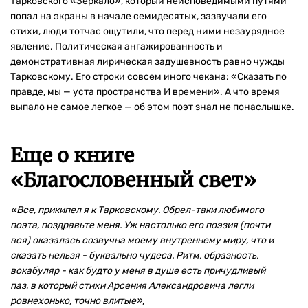
Тарковского «Зеркало», который неисповедимыми путями
попал на экраны в начале семидесятых, зазвучали его
стихи, люди тотчас ощутили, что перед ними незаурядное
явление. Политическая ангажированность и
демонстративная лирическая задушевность равно чужды
Тарковскому. Его строки совсем иного чекана: «Сказать по
правде, мы — уста пространства И времени». А что время
выпало не самое легкое — об этом поэт знал не понаслышке.
Еще о книге
«
Благословенный свет
»
«Все, прикипел я к Тарковскому. Обрел-таки любимого
поэта, поздравьте меня. Уж настолько его поэзия (почти
вся) оказалась созвучна моему внутреннему миру, что и
сказать нельзя - буквально чудеса. Ритм, образность,
вокабуляр - как будто у меня в душе есть причудливый
паз, в который стихи Арсения Александровича легли
ровнехонько, точно влитые»
,